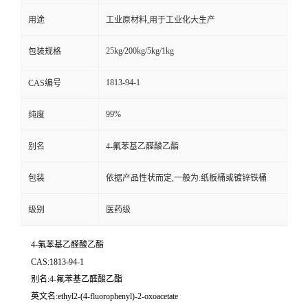
用途
工业原材料,用于工业化大生产
25kg/200kg/5kg/1kg
包装规格
1813-94-1
CAS编号
99%
纯度
别名
4-氟苯基乙醛酸乙酯
包装
依据产品性状而定,一般为:纸板桶或镀锌铁桶
级别
医药级
4-氟苯基乙醛酸乙酯
CAS:1813-94-1
别名:4-氟苯基乙醛酸乙酯
英文名:ethyl2-(4-fluorophenyl)-2-oxoacetate