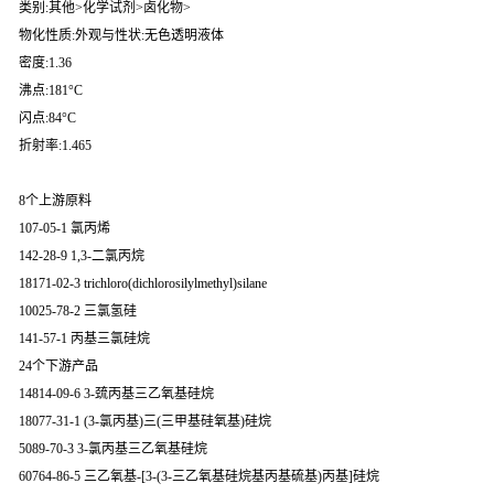
类别:其他>化学试剂>卤化物>
物化性质:外观与性状:无色透明液体
密度:1.36
沸点:181°C
闪点:84°C
折射率:1.465
8个上游原料
107-05-1 氯丙烯
142-28-9 1,3-二氯丙烷
18171-02-3 trichloro(dichlorosilylmethyl)silane
10025-78-2 三氯氢硅
141-57-1 丙基三氯硅烷
24个下游产品
14814-09-6 3-巯丙基三乙氧基硅烷
18077-31-1 (3-氯丙基)三(三甲基硅氧基)硅烷
5089-70-3 3-氯丙基三乙氧基硅烷
60764-86-5 三乙氧基-[3-(3-三乙氧基硅烷基丙基硫基)丙基]硅烷