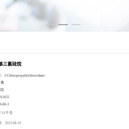
丙基三氯硅烷
称：
3-Chloropropyltrichlorosilane
广奥
湖北
A1655
0-06-3
33/千克
期：
2023-08-10