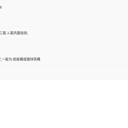
kg
三氯-3-氯丙基硅烷;
,一般为:纸板桶或镀锌铁桶