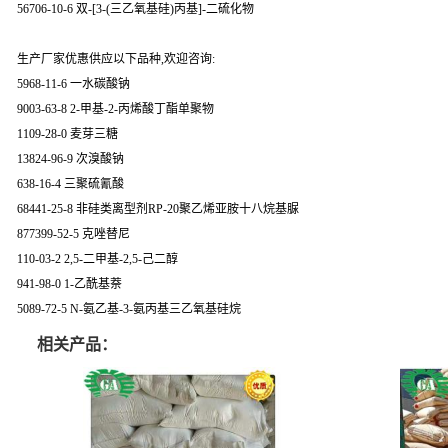
56706-10-6 双-[3-(三乙氧基硅)丙基]-二硫化物
生产厂家优惠供应以下品种,欢迎咨询:
5968-11-6 一水碳酸钠
9003-63-8 2-甲基-2-丙烯酸丁酯单聚物
1109-28-0 麦芽三糖
13824-96-9 次溴酸钠
638-16-4 三聚硫氰酸
68441-25-8 非硅类离型剂RP-20聚乙烯亚胺十八烷基脲
877399-52-5 克唑替尼
110-03-2 2,5-二甲基-2,5-己二醇
941-98-0 1-乙酰基萘
5089-72-5 N-氨乙基-3-氨丙基三乙氧基硅烷
相关产品：