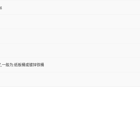
kg
,一般为:纸板桶或镀锌铁桶