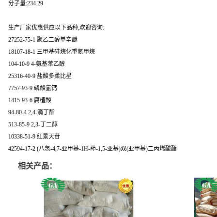
分子量:234.29
生产厂家优惠供应以下品种,欢迎咨询:
27252-75-1 聚乙二醇单辛醚
18107-18-1 三甲基硅烷化重氮甲烷
104-10-9 4-氨基苯乙醇
25316-40-9 盐酸多柔比星
7757-93-9 磷酸氢钙
1415-93-6 腐植酸
94-80-4 2,4-滴丁酯
513-85-9 2,3-丁二醇
10338-51-9 红景天苷
42594-17-2 (八氢-4,7-亚甲基-1H-茚-1,5-亚基)双(亚甲基)二丙烯酸酯
相关产品：