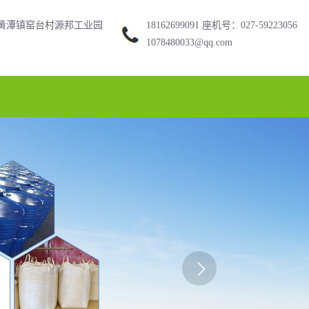
黄潭镇窑台村源邦工业园
18162699091 座机号：027-59223056
1078480033@qq.com