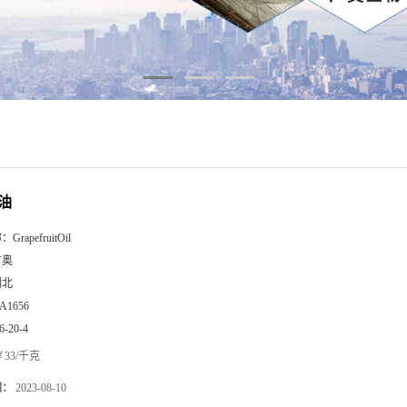
油
称：
GrapefruitOil
广奥
湖北
A1656
6-20-4
33/千克
期：
2023-08-10