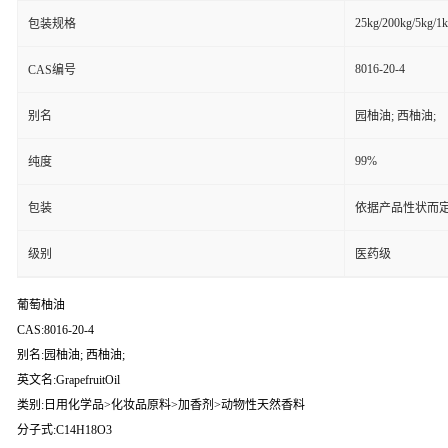
25kg/200kg/5kg/1
包装规格
8016-20-4
CAS编号
别名
园柚油; 西柚油;
99%
纯度
包装
依据产品性状而定
级别
医药级
葡萄柚油
CAS:8016-20-4
别名:园柚油; 西柚油;
英文名:GrapefruitOil
类别:日用化学品>化妆品原料>加香剂>动物性天然香料
分子式:C14H18O3