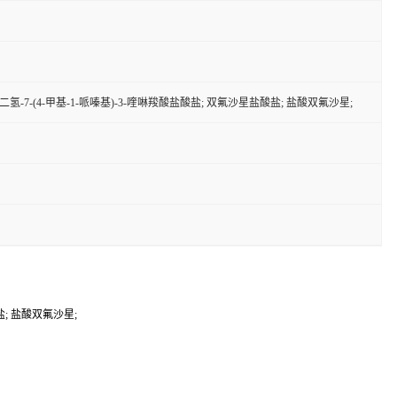
代-1,4-二氢-7-(4-甲基-1-哌嗪基)-3-喹啉羧酸盐酸盐; 双氟沙星盐酸盐; 盐酸双氟沙星;
酸盐; 盐酸双氟沙星;