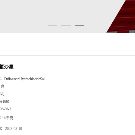
氟沙星
称：
DifloxacinHydrochlorideSal
广奥
湖北
A1661
96-86-5
33/千克
期：
2023-08-10