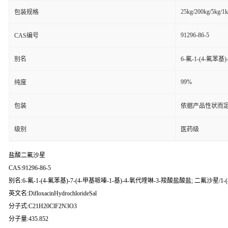
25kg/200kg/5kg/1
包装规格
91296-86-5
CAS编号
别名
6-氟-1-(4-氟苯
99%
纯度
包装
依据产品性状而定
级别
医药级
盐酸二氟沙星
CAS:91296-86-5
别名:6-氟-1-(4-氟苯基)-7-(4-甲基哌嗪-1-基)-4-氧代喹啉-3-羧酸盐酸盐; 二氟沙星/
英文名:DifloxacinHydrochlorideSal
分子式:C21H20ClF2N3O3
分子量:435.852