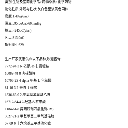
类别:生物及医药化学品>药物杂质>化学药物
物化性质:外观与性状:灰白色至淡黄色固体
密度:1.409g/cm3
沸点:595.5oCat760mmHg
熔点:>245oC(dec.)
闪点:313.9oC
折射率:1.629
生产厂家优惠供应以下品种,欢迎咨询:
7772-94-3 N-乙酰-D-甘露糖胺
16089-48-8 肉桂酸钾
16709-25-4 alpha-甲基-L-色氨酸
81-16-3 2-萘胺-1-磺酸
1836-62-0 2-甲氧基苯氧基乙胺
16712-64-4 2-羟基-6-萘甲酸
1184-61-8 异丙醇锡四氯化锡(IV)
3027-21-2 甲基苯基二甲氧基硅烷
57-09-0 十六烷基三甲基溴化铵