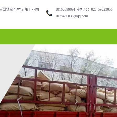
黄潭镇窑台村源邦工业园
18162699091 座机号：027-59223056
1078480033@qq.com