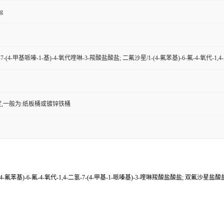
kg
基)-7-(4-甲基哌嗪-1-基)-4-氧代喹啉-3-羧酸盐酸盐; 二氟沙星/1-(4-氟苯基)-6-氟-4-氧
,一般为:纸板桶或镀锌铁桶
1-(4-氟苯基)-6-氟-4-氧代-1,4-二氢-7-(4-甲基-1-哌嗪基)-3-喹啉羧酸盐酸盐; 双氟沙星盐