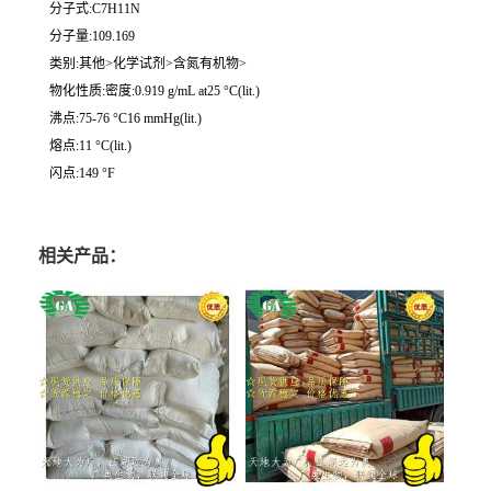
分子式:C7H11N
分子量:109.169
类别:其他>化学试剂>含氮有机物>
物化性质:密度:0.919 g/mL at25 °C(lit.)
沸点:75-76 °C16 mmHg(lit.)
熔点:11 °C(lit.)
闪点:149 °F
相关产品：