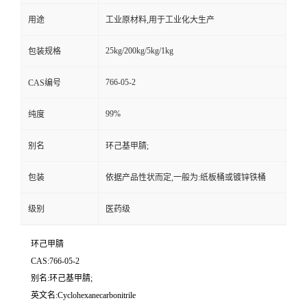
用途
工业原材料,用于工业化大生产
25kg/200kg/5kg/1kg
包装规格
766-05-2
CAS编号
99%
纯度
别名
环己基甲腈;
包装
依据产品性状而定,一般为:纸板桶或镀锌铁桶
级别
医药级
环己甲腈
CAS:766-05-2
别名:环己基甲腈;
英文名:Cyclohexanecarbonitrile