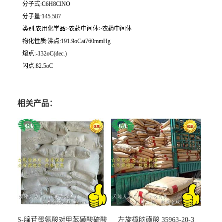
分子式:C6H8ClNO
分子量:145.587
类别:农用化学品>农药中间体>农药中间体
物化性质:沸点:191.9oCat760mmHg
熔点:-132oC(dec.)
闪点:82.5oC
相关产品：
S-腺苷蛋氨酸对甲苯磺酸硫酸
左旋樟脑磺酸 35963-20-3