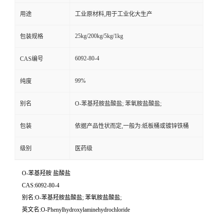
用途
工业原材料,用于工业化大生产
25kg/200kg/5kg/1kg
包装规格
6092-80-4
CAS编号
99%
纯度
别名
O-苯基羟胺盐酸盐; 苯氧胺盐酸盐;
包装
依据产品性状而定,一般为:纸板桶或镀锌铁桶
级别
医药级
O-苯基羟胺 盐酸盐
CAS:6092-80-4
别名:O-苯基羟胺盐酸盐; 苯氧胺盐酸盐;
英文名:O-Phenylhydroxylaminehydrochloride