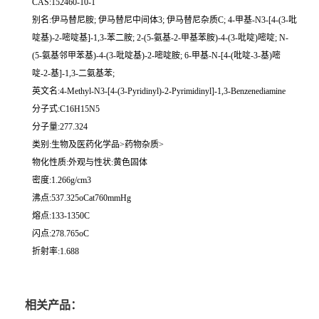
CAS:152460-10-1
别名:伊马替尼胺; 伊马替尼中间体3; 伊马替尼杂质C; 4-甲基-N3-[4-(3-吡
啶基)-2-嘧啶基]-1,3-苯二胺; 2-(5-氨基-2-甲基苯胺)-4-(3-吡啶)嘧啶; N-
(5-氨基邻甲苯基)-4-(3-吡啶基)-2-嘧啶胺; 6-甲基-N-[4-(吡啶-3-基)嘧
啶-2-基]-1,3-二氨基苯;
英文名:4-Methyl-N3-[4-(3-Pyridinyl)-2-Pyrimidinyl]-1,3-Benzenediamine
分子式:C16H15N5
分子量:277.324
类别:生物及医药化学品>药物杂质>
物化性质:外观与性状:黄色固体
密度:1.266g/cm3
沸点:537.325oCat760mmHg
熔点:133-1350C
闪点:278.765oC
折射率:1.688
相关产品：