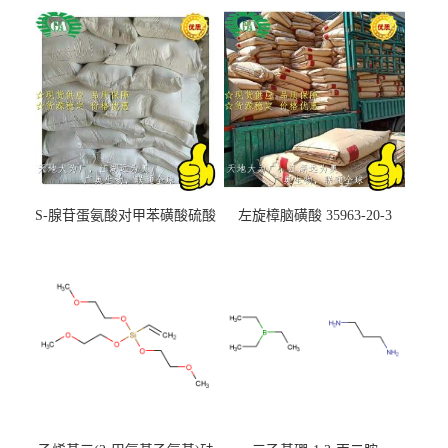
S-腺苷蛋氨酸对甲苯磺酸硫酸
左旋樟脑磺酸 35963-20-3
盐 97540-22-2