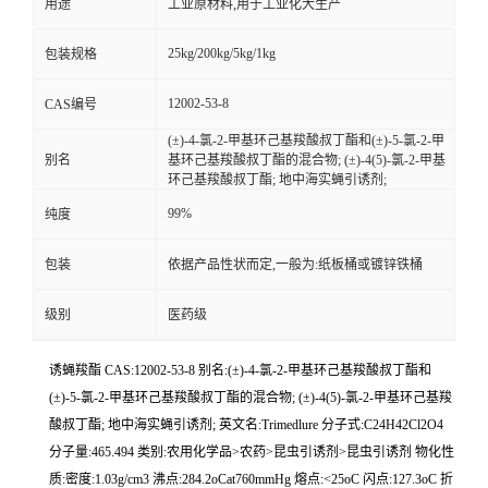
用途
工业原材料,用于工业化大生产
25kg/200kg/5kg/1kg
包装规格
12002-53-8
CAS编号
(±)-4-氯-2-甲基环己基羧酸叔丁酯和(±)-5-氯-2-甲
别名
基环己基羧酸叔丁酯的混合物; (±)-4(5)-氯-2-甲基
环己基羧酸叔丁酯; 地中海实蝇引诱剂;
99%
纯度
包装
依据产品性状而定,一般为:纸板桶或镀锌铁桶
级别
医药级
诱蝇羧酯 CAS:12002-53-8 别名:(±)-4-氯-2-甲基环己基羧酸叔丁酯和
(±)-5-氯-2-甲基环己基羧酸叔丁酯的混合物; (±)-4(5)-氯-2-甲基环己基羧
酸叔丁酯; 地中海实蝇引诱剂; 英文名:Trimedlure 分子式:C24H42Cl2O4
分子量:465.494 类别:农用化学品>农药>昆虫引诱剂>昆虫引诱剂 物化性
质:密度:1.03g/cm3 沸点:284.2oCat760mmHg 熔点:<25oC 闪点:127.3oC 折