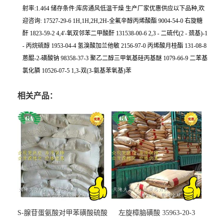
射率:1.464 储存条件:库房通风低温干燥 生产厂家优惠供应以下品种,欢
迎咨询: 17527-29-6 1H,1H,2H,2H-全氟辛醇丙烯酸酯 9004-54-0 右旋糖
酐 1823-59-2 4,4'-氧双邻苯二甲酸酐 131538-00-6 2,3 - 二硫代(2 - 巯基)-1
- 丙烷硫醇 1953-04-4 氢溴酸加兰他敏 2156-97-0 丙烯酸月桂酯 131-08-8
蒽醌-2-磺酸钠 98358-37-3 聚乙二醇三甲氧基硅丙基醚 1079-66-9 二苯基
氯化膦 10526-07-5 1,3-双(3-氨基苯氧基)苯
相关产品：
S-腺苷蛋氨酸对甲苯磺酸硫酸
左旋樟脑磺酸 35963-20-3