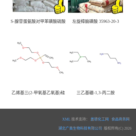
S-腺苷蛋氨酸对甲苯磺酸硫酸
左旋樟脑磺酸 35963-20-3
盐 97540-22-2
乙烯基三(2-甲氧基乙氧基)硅
三乙基硼-1,3-丙二胺
烷
XML
技术支持：
盖德化工网
食品商务网
湖北广奥生物科技有限公司
版权所有(C) 2026