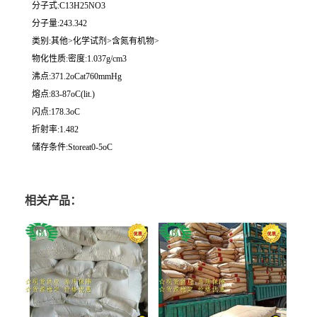
分子式:C13H25NO3
分子量:243.342
类别:其他>化学试剂>含氮有机物>
物化性质:密度:1.037g/cm3
沸点:371.2oCat760mmHg
熔点:83-87oC(lit.)
闪点:178.3oC
折射率:1.482
储存条件:Storeat0-5oC
相关产品：