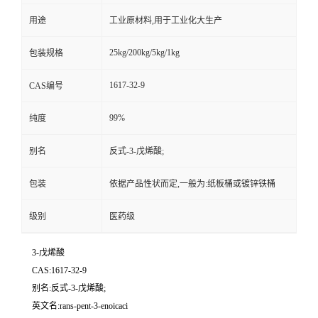
用途
工业原材料,用于工业化大生产
25kg/200kg/5kg/1kg
包装规格
1617-32-9
CAS编号
99%
纯度
别名
反式-3-戊烯酸;
包装
依据产品性状而定,一般为:纸板桶或镀锌铁桶
级别
医药级
3-戊烯酸
CAS:1617-32-9
别名:反式-3-戊烯酸;
英文名:rans-pent-3-enoicaci