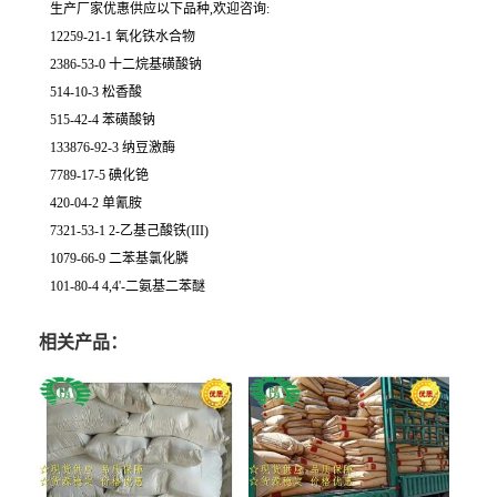
生产厂家优惠供应以下品种,欢迎咨询:
12259-21-1 氧化铁水合物
2386-53-0 十二烷基磺酸钠
514-10-3 松香酸
515-42-4 苯磺酸钠
133876-92-3 纳豆激酶
7789-17-5 碘化铯
420-04-2 单氰胺
7321-53-1 2-乙基己酸铁(III)
1079-66-9 二苯基氯化膦
101-80-4 4,4'-二氨基二苯醚
相关产品：