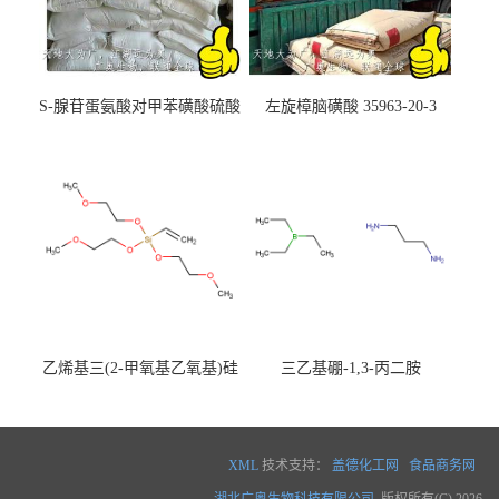
S-腺苷蛋氨酸对甲苯磺酸硫酸
左旋樟脑磺酸 35963-20-3
盐 97540-22-2
乙烯基三(2-甲氧基乙氧基)硅
三乙基硼-1,3-丙二胺
烷
XML
技术支持：
盖德化工网
食品商务网
湖北广奥生物科技有限公司
版权所有(C) 2026