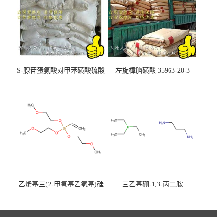
S-腺苷蛋氨酸对甲苯磺酸硫酸
左旋樟脑磺酸 35963-20-3
盐 97540-22-2
乙烯基三(2-甲氧基乙氧基)硅
三乙基硼-1,3-丙二胺
烷