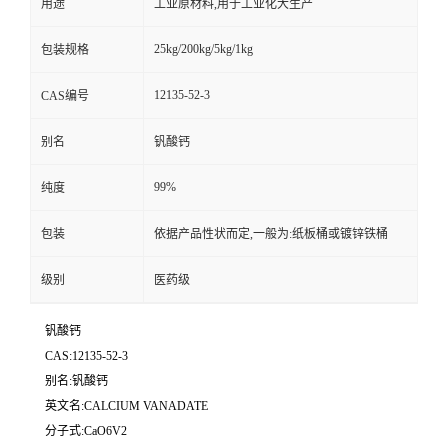
用途
工业原材料,用于工业化大生产
25kg/200kg/5kg/1kg
包装规格
12135-52-3
CAS编号
别名
钒酸钙
99%
纯度
包装
依据产品性状而定,一般为:纸板桶或镀锌铁桶
级别
医药级
钒酸钙
CAS:12135-52-3
别名:钒酸钙
英文名:CALCIUM VANADATE
分子式:CaO6V2