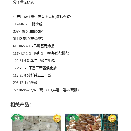
分子量:237.96
生产厂家优惠供应以下品种,欢迎咨询:
119446-68-3 除虫脲
3687-46-5 油酸癸脂
31142-56-0 柠檬酸铝
61310-53-0 3-乙氧基丙烯腈
1117-97-1 N-甲基-N-甲氧基胺盐酸盐
120-61-6 对苯二甲酸二甲酯
1779-51-7 丁基三苯基溴化膦
112-95-8 分析纯正二十烷
298-12-4 乙醛酸
72676-55-2 5,5-二硫二(1,3,4-噻二唑-2-硫酮)
相关产品：