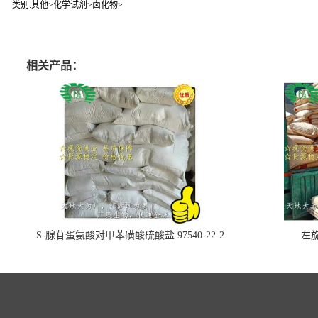
类别:其他>化学试剂>卤化物>
相关产品：
S-腺苷蛋氨酸对甲苯磺酸硫酸盐 97540-22-2
左旋