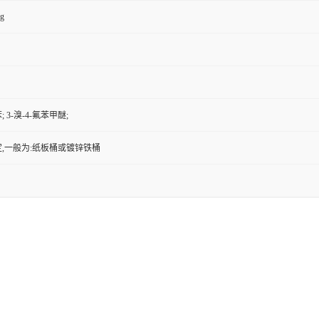
kg
; 3-溴-4-氟苯甲醚;
,一般为:纸板桶或镀锌铁桶