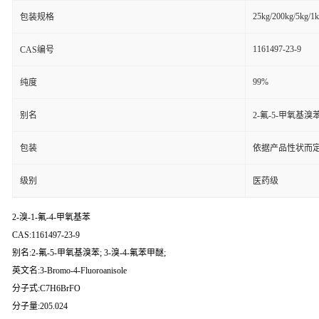
25kg/200kg/5kg/1
包装规格
1161497-23-9
CAS编号
99%
纯度
别名
2-氟-5-甲氧基溴苯
包装
依据产品性状而定
级别
医药级
2-溴-1-氟-4-甲氧基苯
CAS:1161497-23-9
别名:2-氟-5-甲氧基溴苯; 3-溴-4-氟苯甲醚;
英文名:3-Bromo-4-Fluoroanisole
分子式:C7H6BrFO
分子量:205.024