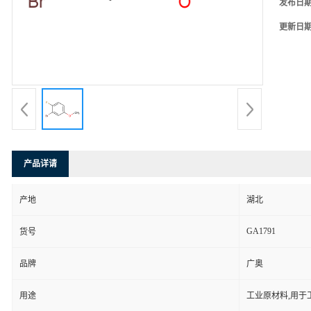
发布日
更新日
产品详请
产地
湖北
GA1791
货号
品牌
广奥
用途
工业原材料,用于