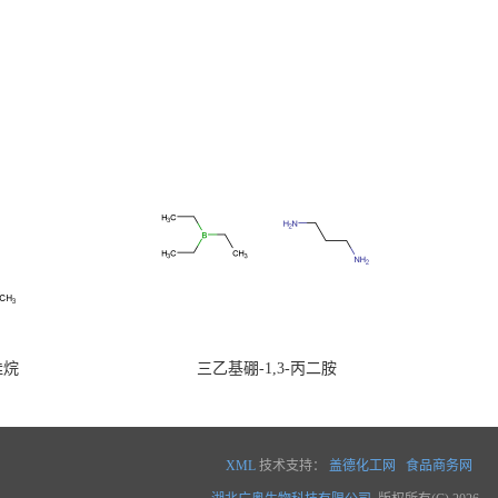
硅烷
三乙基硼-1,3-丙二胺
XML
技术支持：
盖德化工网
食品商务网