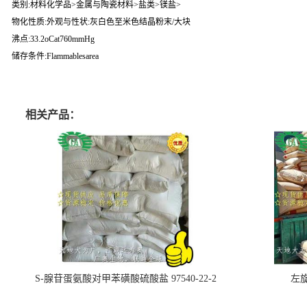
类别:材料化学品>金属与陶瓷材料>盐类>镁盐>
物化性质:外观与性状:灰白色至米色结晶粉末/大块
沸点:33.2oCat760mmHg
储存条件:Flammablesarea
相关产品：
S-腺苷蛋氨酸对甲苯磺酸硫酸盐 97540-22-2
左旋