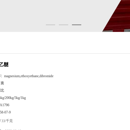
乙醚
称：
magnesium,ethoxyethane,dibromide
广奥
湖北
5kg/200kg/5kg/1kg
A1796
58-07-9
33/千克