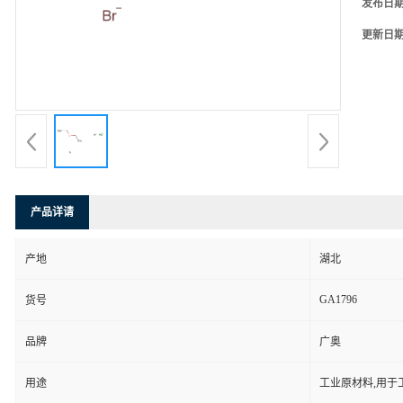
发布日
更新日
产品详请
产地
湖北
GA1796
货号
品牌
广奥
用途
工业原材料,用于