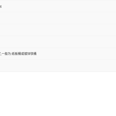
kg
,一般为:纸板桶或镀锌铁桶