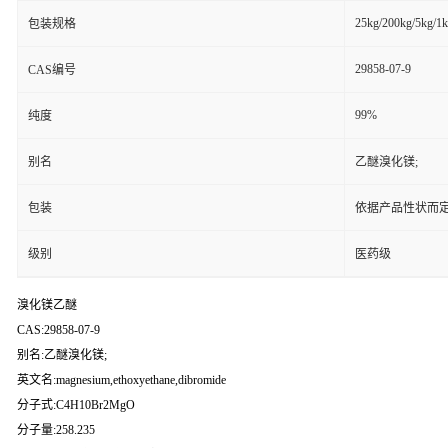
25kg/200kg/5kg/1
包装规格
29858-07-9
CAS编号
99%
纯度
别名
乙醚溴化镁;
包装
依据产品性状而定
级别
医药级
溴化镁乙醚
CAS:29858-07-9
别名:乙醚溴化镁;
英文名:magnesium,ethoxyethane,dibromide
分子式:C4H10Br2MgO
分子量:258.235