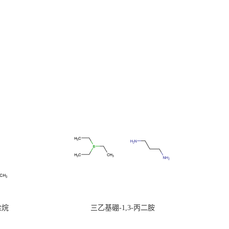
硅烷
三乙基硼-1,3-丙二胺