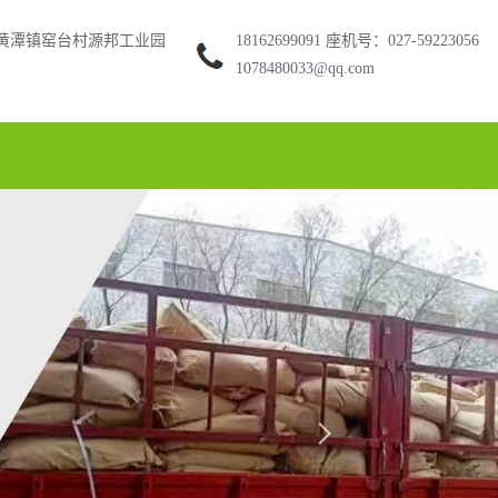
黄潭镇窑台村源邦工业园
18162699091 座机号：027-59223056
1078480033@qq.com