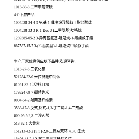
1013-88-3 二苯甲酮亚胺
4个下游产品
1004538-34-4 3-氨基-1-吡咯烷羧酸叔丁酯盐酸盐
1004538-33-3 R-1-Boc-3-(二甲氨基)吡咯烷
1289385-05-2 3-异丙基氨基-吡咯烷-1-羧酸叔丁酯
887587-15-7 3-(乙基氨基)-1-吡咯烷甲酸叔丁酯
生产厂家优惠供应以下品种,欢迎咨询:
1313-27-5 三氧化钼
521284-22-0 米拉贝隆中间体
61951-82-4 活性红120
179324-69-7 硼替佐米
9004-64-2 羟丙基纤维素
3588-17-8 反式,反式-1,3-丁二烯-1,4-二羧酸
600-05-5 2,3-二溴丙酸
518-82-1 大黄素
151213-42-2 (S,S)-2,8-二氮杂双环[4,3,0]壬烷
18406-41-2 1,2-双三甲氧基硅基乙烷