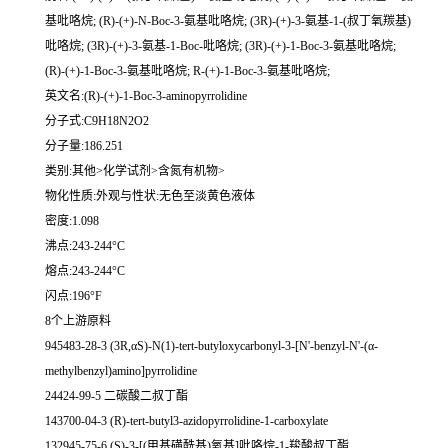
基吡咯烷; (R)-(+)-N-Boc-3-氨基吡咯烷; (3R)-(+)-3-氨基-1-(叔丁氧羰基)
吡咯烷; (3R)-(+)-3-氨基-1-Boc-吡咯烷; (3R)-(+)-1-Boc-3-氨基吡咯烷;
(R)-(+)-1-Boc-3-氨基吡咯烷; R-(+)-1-Boc-3-氨基吡咯烷;
英文名:(R)-(+)-1-Boc-3-aminopyrrolidine
分子式:C9H18N2O2
分子量:186.251
类别:其他>化学试剂>含氮有机物>
物化性质:外观与性状:无色至淡黄色液体
密度:1.098
沸点:243-244°C
熔点:243-244°C
闪点:196°F
8个上游原料
945483-28-3 (3R,αS)-N(1)-tert-butyloxycarbonyl-3-[N'-benzyl-N'-(α-
methylbenzyl)amino]pyrrolidine
24424-99-5 二碳酸二叔丁酯
143700-04-3 (R)-tert-butyl3-azidopyrrolidine-1-carboxylate
132945-75-6 (S)-3-[(甲基磺酰基)氧基]吡咯烷-1-羧酸叔丁酯