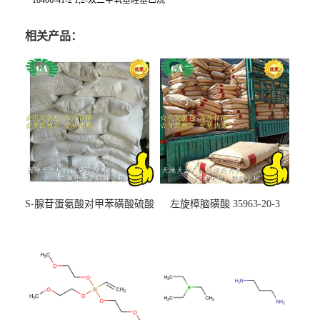
相关产品：
S-腺苷蛋氨酸对甲苯磺酸硫酸
左旋樟脑磺酸 35963-20-3
盐 97540-22-2