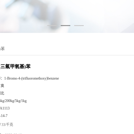
)苯
4-(三氟甲氧基)苯
称：
1-Bromo-4-(trifluoromethoxy)benzene
广奥
湖北
5kg/200kg/5kg/1kg
A1113
-14-7
33/千克