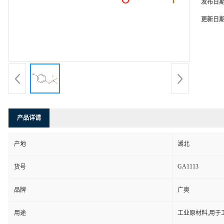
发布日
更新日
产品详请
产地
湖北
GA1113
货号
品牌
广奥
用途
工业原材料,用于