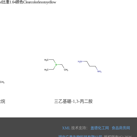
重1.64颜色Clearcolorlesstoyellow
硅烷
三乙基硼-1,3-丙二胺
XML
技术支持：
盖德化工网
食品商务网