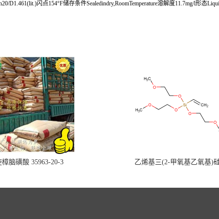
D1.461(lit.)闪点154°F储存条件Sealedindry,RoomTemperature溶解度11.7mg/l形态Liquid比
樟脑磺酸 35963-20-3
乙烯基三(2-甲氧基乙氧基)