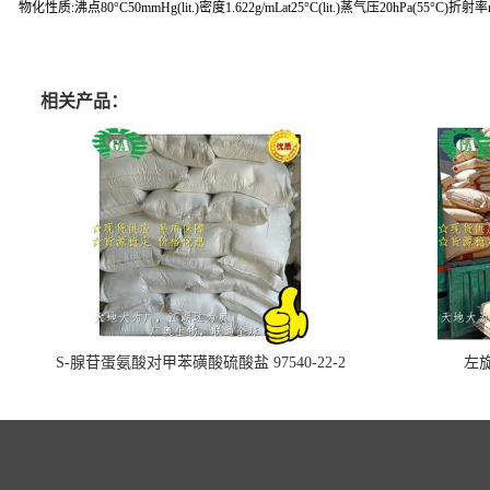
物化性质:沸点80°C50mmHg(lit.)密度1.622g/mLat25°C(lit.)蒸气压20hPa(55°C)折射率n20/
相关产品：
S-腺苷蛋氨酸对甲苯磺酸硫酸盐 97540-22-2
左旋