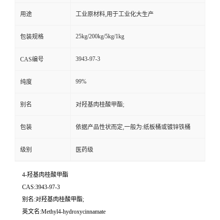
用途
工业原材料,用于工业化大生产
25kg/200kg/5kg/1kg
包装规格
3943-97-3
CAS编号
99%
纯度
别名
对羟基肉桂酸甲酯;
包装
依据产品性状而定,一般为:纸板桶或镀锌铁桶
级别
医药级
4-羟基肉桂酸甲酯
CAS:3943-97-3
别名:对羟基肉桂酸甲酯;
英文名:Methyl4-hydroxycinnamate