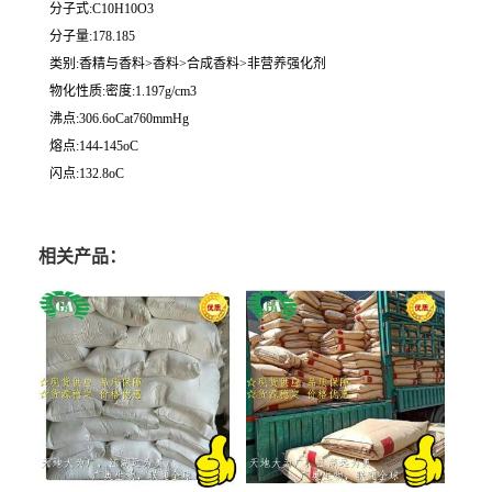
分子式:C10H10O3
分子量:178.185
类别:香精与香料>香料>合成香料>非营养强化剂
物化性质:密度:1.197g/cm3
沸点:306.6oCat760mmHg
熔点:144-145oC
闪点:132.8oC
相关产品：