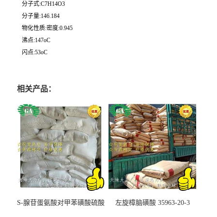
分子式:C7H14O3
分子量:146.184
物化性质:密度:0.945
沸点:147oC
闪点:53oC
相关产品：
S-腺苷蛋氨酸对甲苯磺酸硫酸
左旋樟脑磺酸 35963-20-3
盐 97540-22-2