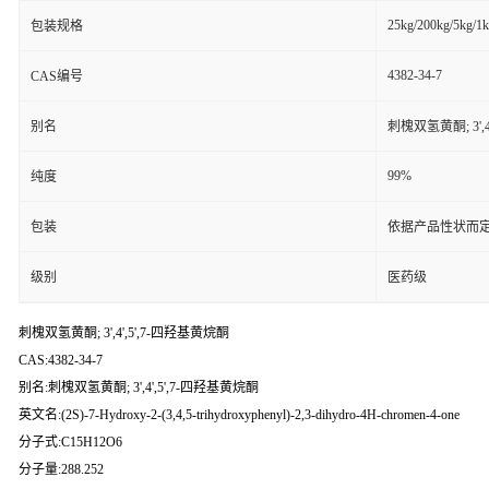
25kg/200kg/5kg/1
包装规格
4382-34-7
CAS编号
别名
刺槐双氢黄酮; 3',4
99%
纯度
包装
依据产品性状而定
级别
医药级
刺槐双氢黄酮; 3',4',5',7-四羟基黄烷酮
CAS:4382-34-7
别名:刺槐双氢黄酮; 3',4',5',7-四羟基黄烷酮
英文名:(2S)-7-Hydroxy-2-(3,4,5-trihydroxyphenyl)-2,3-dihydro-4H-chromen-4-one
分子式:C15H12O6
分子量:288.252