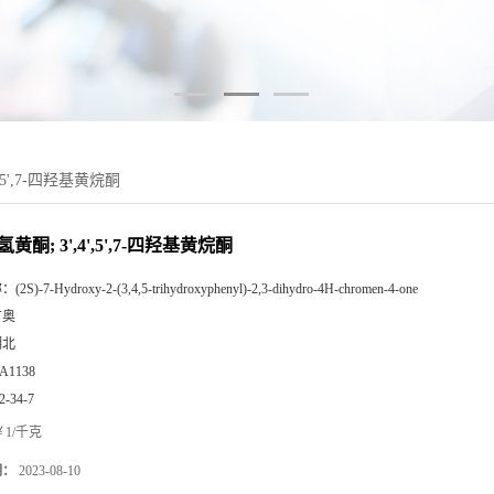
,5',7-四羟基黄烷酮
黄酮; 3',4',5',7-四羟基黄烷酮
称：
(2S)-7-Hydroxy-2-(3,4,5-trihydroxyphenyl)-2,3-dihydro-4H-chromen-4-one
广奥
湖北
A1138
2-34-7
1/千克
期：
2023-08-10