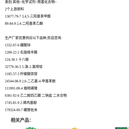
类别:其他>化学试剂>羰基化合物>
2个上游原料
13677-79-7 3,4,5-三羟基苯甲醛
89-84-9 2,4-二羟基苯乙酮
生产厂家优惠供应以下品种,欢迎咨询:
1332-07-6 硼酸锌
1200-22-2 右旋硫辛酸
124-30-1 十八胺
32779-36-5 5-溴-2-氯嘧啶
1185-57-5 柠檬酸铁铵
24544-08-9 2,6-二乙基-4-甲基苯胺
111991-09-4 烟嘧磺隆
6381-92-6 乙二胺四乙酸 二钠盐 二水合物
1745-81-9 2-烯丙基酚
179324-69-7 硼替佐米
相关产品：