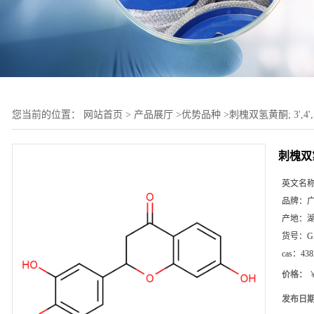
您当前的位置：
网站首页
>
产品展厅
>
优势品种
>
刺槐双氢黄酮; 3',4'
刺槐双氢
英文名
品牌：
产地：
货号：
G
cas：
438
价格：
￥
发布日