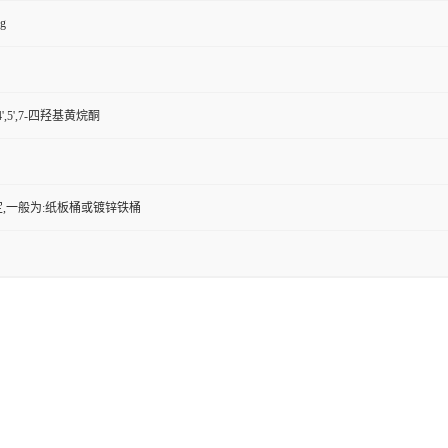
kg
',5',7-四羟基黄烷酮
,一般为:纸板桶或镀锌铁桶