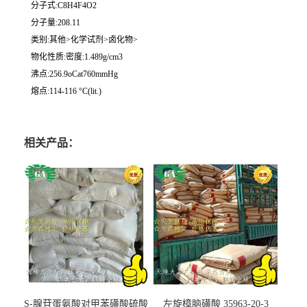
分子式:C8H4F4O2
分子量:208.11
类别:其他>化学试剂>卤化物>
物化性质:密度:1.489g/cm3
沸点:256.9oCat760mmHg
熔点:114-116 °C(lit.)
相关产品：
S-腺苷蛋氨酸对甲苯磺酸硫酸
左旋樟脑磺酸 35963-20-3