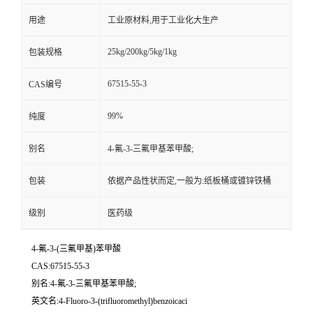
用途
工业原材料,用于工业化大生产
25kg/200kg/5kg/1kg
包装规格
67515-55-3
CAS编号
99%
纯度
别名
4-氟-3-三氟甲基苯甲酸;
包装
依据产品性状而定,一般为:纸板桶或镀锌铁桶
级别
医药级
4-氟-3-(三氟甲基)苯甲酸
CAS:67515-55-3
别名:4-氟-3-三氟甲基苯甲酸;
英文名:4-Fluoro-3-(trifluoromethyl)benzoicaci