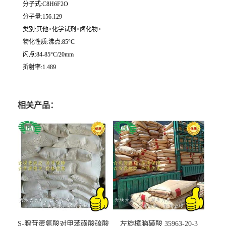
分子式:C8H6F2O
分子量:156.129
类别:其他>化学试剂>卤化物>
物化性质:沸点:85°C
闪点:84-85°C/20mm
折射率:1.489
相关产品：
S-腺苷蛋氨酸对甲苯磺酸硫酸
左旋樟脑磺酸 35963-20-3