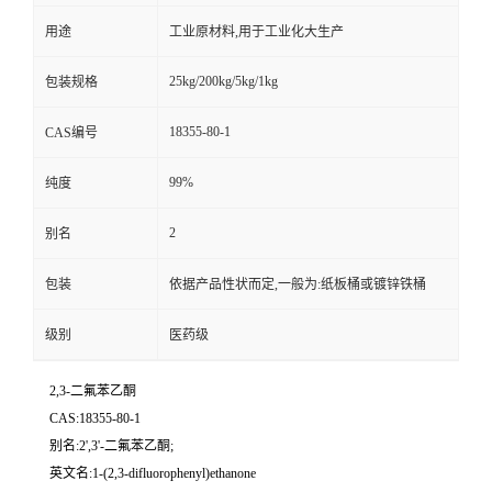
用途
工业原材料,用于工业化大生产
25kg/200kg/5kg/1kg
包装规格
18355-80-1
CAS编号
99%
纯度
2
别名
包装
依据产品性状而定,一般为:纸板桶或镀锌铁桶
级别
医药级
2,3-二氟苯乙酮
CAS:18355-80-1
别名:2',3'-二氟苯乙酮;
英文名:1-(2,3-difluorophenyl)ethanone