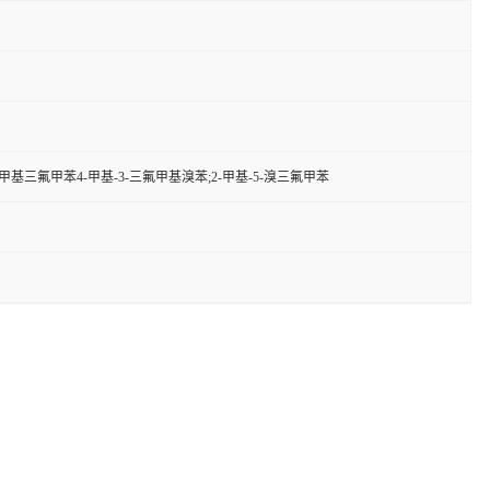
溴-2-甲基三氟甲苯4-甲基-3-三氟甲基溴苯;2-甲基-5-溴三氟甲苯