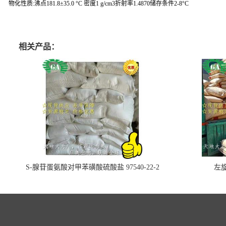
物化性质:沸点181.8±35.0 °C 密度1 g/cm3折射率1.4870储存条件2-8°C
相关产品：
S-腺苷蛋氨酸对甲苯磺酸硫酸盐 97540-22-2
左旋