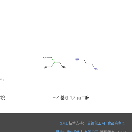
硅烷
三乙基硼-1,3-丙二胺
XML
技术支持：
盖德化工网
食品商务网