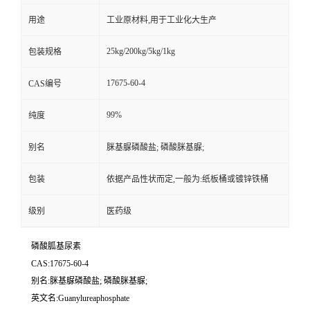
用途
工业原材料,用于工业化大生产
25kg/200kg/5kg/1kg
包装规格
17675-60-4
CAS编号
99%
纯度
别名
脒基脲磷酸盐; 磷酸脒基脲;
包装
依据产品性状而定,一般为:纸板桶或镀锌铁桶
级别
医药级
磷酸胍基尿素
CAS:17675-60-4
别名:脒基脲磷酸盐; 磷酸脒基脲;
英文名:Guanylureaphosphate