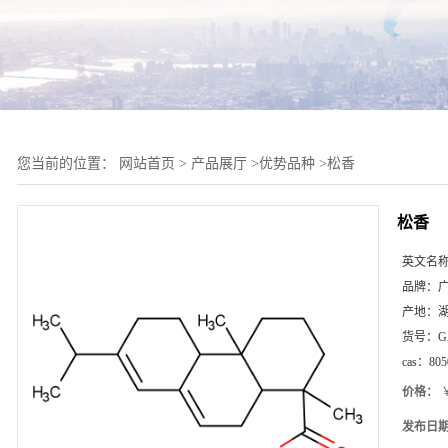
您当前的位置：
网站首页
>
产品展厅
>
优势品种
>
松香
松香
英文名
品牌：
产地：
货号：
G
cas：
805
价格：
￥
发布日