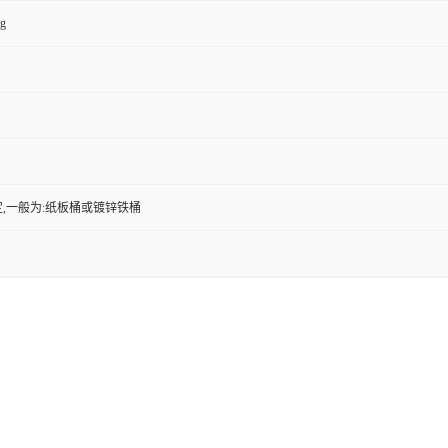
kg
,一般为:纸板桶或镀锌铁桶