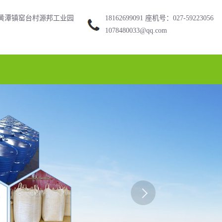
黄潭镇窑台村源邦工业园
18162699091 座机号：027-59223056
1078480033@qq.com