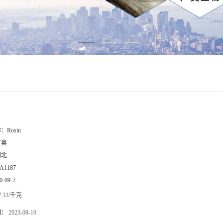
称：
Rosin
广奥
湖北
A1187
0-09-7
33/千克
期：
2023-08-10