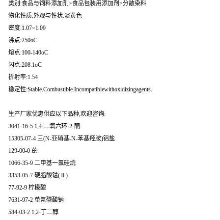
类别:食品与饲料添加剂>食品包装用添加剂>分散染料
物化性质:外观与性状:淡黄色
密度:1.07~1.09
沸点:250oC
熔点:100-140oC
闪点:208.1oC
折射率:1.54
稳定性:Stable.Combustible.Incompatiblewithoxidizingagents.
生产厂家优惠供应以下品种,欢迎咨询:
3041-16-5 1,4-二氧六环-2-酮
15305-07-4 三(N-亚硝基-N-苯基羟胺)铝盐
129-00-0 芘
1066-35-9 二甲基一氯硅烷
3353-05-7 硬脂酸锰(Ⅱ)
77-92-9 柠檬酸
7631-97-2 单氟磷酸钠
584-03-2 1,2-丁二醇