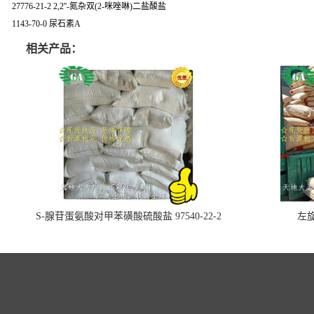
27776-21-2 2,2''-氮杂双(2-咪唑啉)二盐酸盐
1143-70-0 尿石素A
相关产品：
S-腺苷蛋氨酸对甲苯磺酸硫酸盐 97540-22-2
左旋