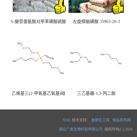
S-腺苷蛋氨酸对甲苯磺酸硫酸
左旋樟脑磺酸 35963-20-3
盐 97540-22-2
乙烯基三(2-甲氧基乙氧基)硅
三乙基硼-1,3-丙二胺
烷
XML
技术支持：
盖德化工网
食品商务网
湖北广奥生物科技有限公司
版权所有(C) 2026