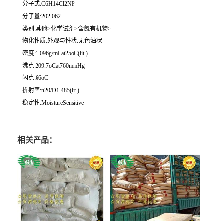
分子式:C6H14Cl2NP
分子量:202.062
类别:其他>化学试剂>含氮有机物>
物化性质:外观与性状:无色油状
密度:1.096g/mLat25oC(lit.)
沸点:209.7oCat760mmHg
闪点:66oC
折射率:n20/D1.485(lit.)
稳定性:MoistureSensitive
相关产品：