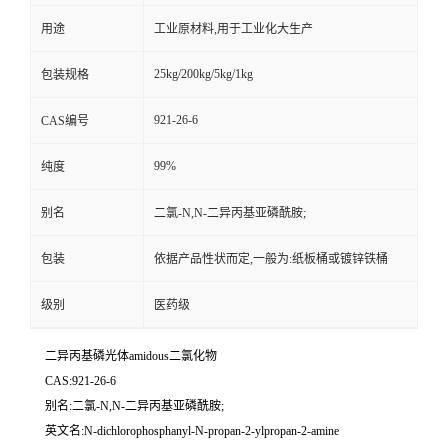
用途
工业原材料,用于工业化大生产
25kg/200kg/5kg/1kg
包装规格
921-26-6
CAS编号
99%
纯度
别名
二氯-N,N-二异丙基亚磷酰胺;
包装
依据产品性状而定,一般为:纸板桶或镀锌铁桶
级别
医药级
二异丙基磷光体amidous二氯化物
CAS:921-26-6
别名:二氯-N,N-二异丙基亚磷酰胺;
英文名:N-dichlorophosphanyl-N-propan-2-ylpropan-2-amine