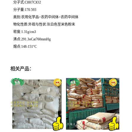
分子式:C8H7ClO2
分子量:170.593
类别:农用化学品>农药中间体>农药中间体
物化性质:外观与性状:灰白色至米色粉末
密度:1.31g/cm3
沸点:291.3oCat760mmHg
熔点:148-151°C
相关产品：