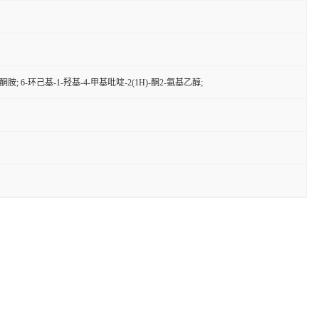
酮胺; 6-环己基-1-羟基-4-甲基吡啶-2(1H)-酮2-氨基乙醇;