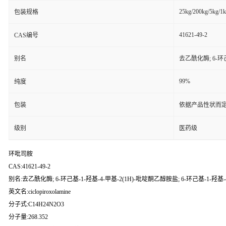
25kg/200kg/5kg/1
包装规格
41621-49-2
CAS编号
别名
去乙酰化酶; 6-环己
99%
纯度
包装
依据产品性状而定
级别
医药级
环吡司胺
CAS:41621-49-2
别名:去乙酰化酶; 6-环己基-1-羟基-4-甲基-2(1H)-吡啶酮乙醇胺盐; 6-环己基-1-羟基-4
英文名:ciclopiroxolamine
分子式:C14H24N2O3
分子量:268.352