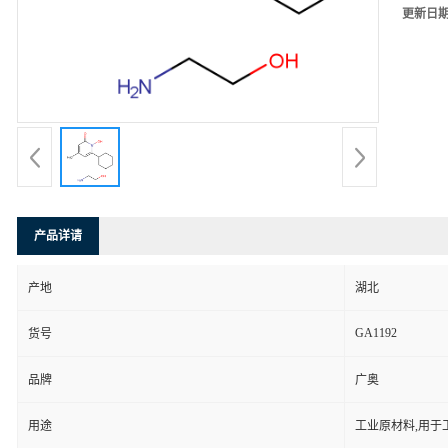
更新日
产品详请
产地
湖北
GA1192
货号
品牌
广奥
用途
工业原材料,用于