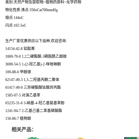
类别:天然产物及提取物>植物药原料>化学药物
物化性质:沸点:350oCat760mmHg
熔点:144oC
闪点:165.5oC
生产厂家优惠供应以下品种,欢迎咨询:
14154-42-8 铝酞菁
1069-79-0 1,2二硬酯酸-3磷脂酰乙醇胺
3699-54-5 1-(2-羟乙基)-2-咪唑啉酮
109-88-6 甲醇镁
62147-49-3 1,3-二羟基丙酮二聚体
61417-49-0 三异硬酯酸钛酸异丙酯
1585-07-5 对溴乙基苯
65235-31-6 3-硝基-4-羟乙基氨基苯酚
1241-94-7 2-乙基己基二苯基磷酸酯
150-86-7 植物醇
相关产品：