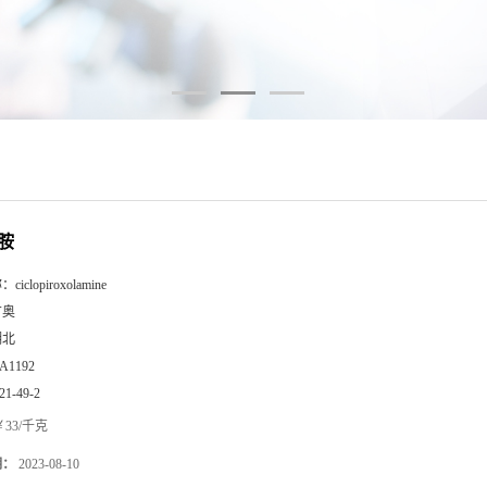
胺
称：
ciclopiroxolamine
广奥
湖北
A1192
21-49-2
33/千克
期：
2023-08-10