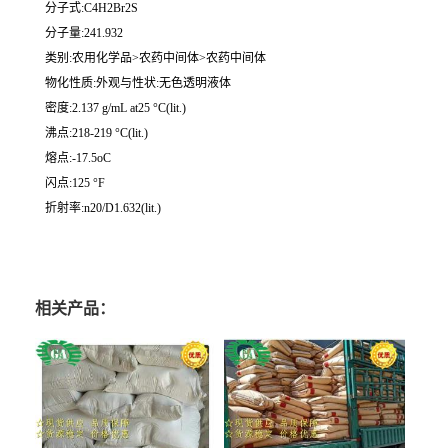
分子式:C4H2Br2S
分子量:241.932
类别:农用化学品>农药中间体>农药中间体
物化性质:外观与性状:无色透明液体
密度:2.137 g/mL at25 °C(lit.)
沸点:218-219 °C(lit.)
熔点:-17.5oC
闪点:125 °F
折射率:n20/D1.632(lit.)
相关产品：