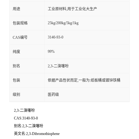
用途
工业原材料,用于工业化大生产
25kg/200kg/5kg/1kg
包装规格
3140-93-0
CAS编号
99%
纯度
别名
2,3-二溴噻吩
包装
依据产品性状而定,一般为:纸板桶或镀锌铁桶
级别
医药级
2,3-二溴噻吩
CAS:3140-93-0
别名:2,3-二溴噻吩
英文名:2,3-Dibromothiophene