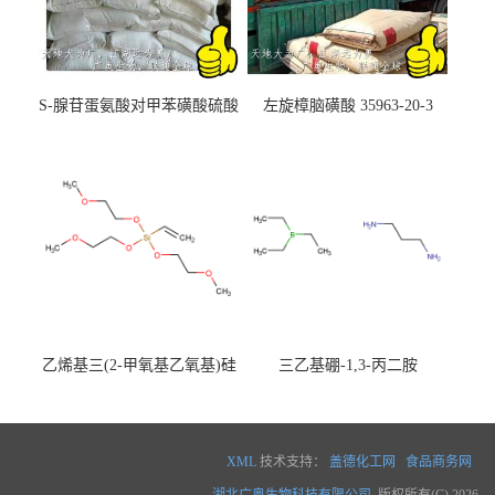
S-腺苷蛋氨酸对甲苯磺酸硫酸
左旋樟脑磺酸 35963-20-3
盐 97540-22-2
乙烯基三(2-甲氧基乙氧基)硅
三乙基硼-1,3-丙二胺
烷
XML
技术支持：
盖德化工网
食品商务网
湖北广奥生物科技有限公司
版权所有(C) 2026