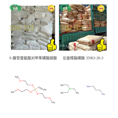
S-腺苷蛋氨酸对甲苯磺酸硫酸
左旋樟脑磺酸 35963-20-3
盐 97540-22-2