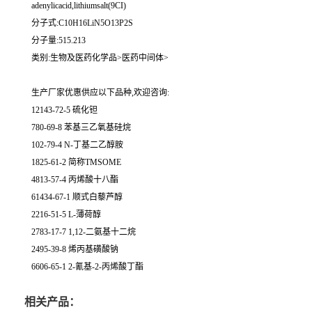
adenylicacid,lithiumsalt(9CI)
分子式:C10H16LiN5O13P2S
分子量:515.213
类别:生物及医药化学品>医药中间体>
生产厂家优惠供应以下品种,欢迎咨询:
12143-72-5 硫化钽
780-69-8 苯基三乙氧基硅烷
102-79-4 N-丁基二乙醇胺
1825-61-2 简称TMSOME
4813-57-4 丙烯酸十八酯
61434-67-1 顺式白藜芦醇
2216-51-5 L-薄荷醇
2783-17-7 1,12-二氨基十二烷
2495-39-8 烯丙基磺酸钠
6606-65-1 2-氰基-2-丙烯酸丁酯
相关产品：