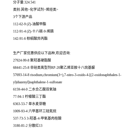
分子量:324.541
类别:其他>化学试剂>烯烃类>
3个下游产品
112-62-9 (Z)-油酸甲酯
112-91-4 (Z)-十八碳-9-烯腈
142-91-6 棕榈酸异丙酯
生产厂家优惠供应以下品种,欢迎咨询:
27924-99-8 聚羟基硬脂酸
68441-25-8 非硅类离型剂RP-20聚乙烯亚胺十八烷基脲
57693-14-8 risodium,chromium(3+),7-nitro-3-oxido-4-[(2-oxidonaphthalen-1-
yl)diazenyl]naphthalene-1-sulfonate
6159-44-0 二水合乙酸双氧铀
77-94-1 柠檬酸三丁酯
6363-53-7 单水麦芽糖
1009-93-4 六甲基环三硅氮烷
537-73-5 3-羟基-4-甲氧基肉桂酸
3180-81-2 分散红13