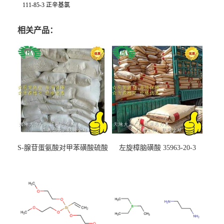
111-85-3 正辛基氯
相关产品：
S-腺苷蛋氨酸对甲苯磺酸硫酸
左旋樟脑磺酸 35963-20-3
盐 97540-22-2