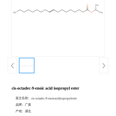
cis-octadec-9-enoic acid isopropyl ester
英文名称：
cis-octadec-9-enoicacidisopropylester
品牌：
广奥
产地：
湖北