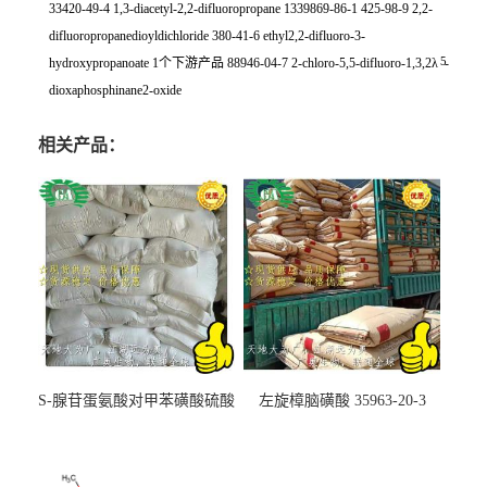
33420-49-4 1,3-diacetyl-2,2-difluoropropane 1339869-86-1 425-98-9 2,2-
difluoropropanedioyldichloride 380-41-6 ethyl2,2-difluoro-3-
5
hydroxypropanoate 1个下游产品 88946-04-7 2-chloro-5,5-difluoro-1,3,2λ
-
dioxaphosphinane2-oxide
相关产品：
S-腺苷蛋氨酸对甲苯磺酸硫酸
左旋樟脑磺酸 35963-20-3
盐 97540-22-2