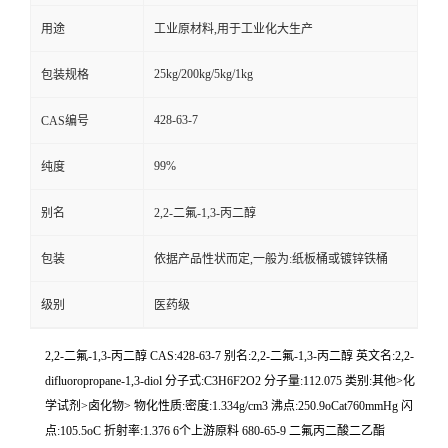
用途
工业原材料,用于工业化大生产
25kg/200kg/5kg/1kg
包装规格
428-63-7
CAS编号
99%
纯度
别名
2,2-二氟-1,3-丙二醇
包装
依据产品性状而定,一般为:纸板桶或镀锌铁桶
级别
医药级
2,2-二氟-1,3-丙二醇 CAS:428-63-7 别名:2,2-二氟-1,3-丙二醇 英文名:2,2-
difluoropropane-1,3-diol 分子式:C3H6F2O2 分子量:112.075 类别:其他>化
学试剂>卤化物> 物化性质:密度:1.334g/cm3 沸点:250.9oCat760mmHg 闪
点:105.5oC 折射率:1.376 6个上游原料 680-65-9 二氟丙二酸二乙酯