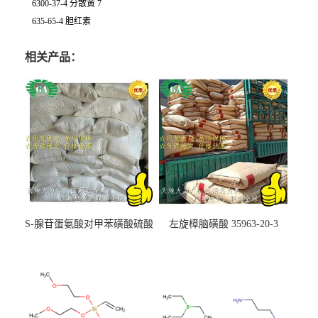
6300-37-4 分散黄 7
635-65-4 胆红素
相关产品：
S-腺苷蛋氨酸对甲苯磺酸硫酸
左旋樟脑磺酸 35963-20-3
盐 97540-22-2