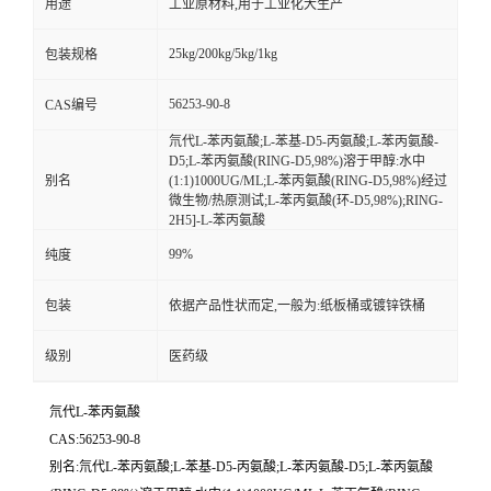
用途
工业原材料,用于工业化大生产
25kg/200kg/5kg/1kg
包装规格
56253-90-8
CAS编号
氘代L-苯丙氨酸;L-苯基-D5-丙氨酸;L-苯丙氨酸-
D5;L-苯丙氨酸(RING-D5,98%)溶于甲醇:水中
别名
(1:1)1000UG/ML;L-苯丙氨酸(RING-D5,98%)经过
微生物/热原测试;L-苯丙氨酸(环-D5,98%);RING-
2H5]-L-苯丙氨酸
99%
纯度
包装
依据产品性状而定,一般为:纸板桶或镀锌铁桶
级别
医药级
氘代L-苯丙氨酸
CAS:56253-90-8
别名:氘代L-苯丙氨酸;L-苯基-D5-丙氨酸;L-苯丙氨酸-D5;L-苯丙氨酸