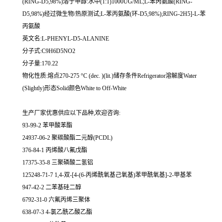
(RING-D5,98%)溶于甲醇:水中(1:1)1000UG/ML;L-苯丙氨酸(RING-
D5,98%)经过微生物/热原测试;L-苯丙氨酸(环-D5,98%);RING-2H5]-L-苯
丙氨酸
英文名:L-PHENYL-D5-ALANINE
分子式:C9H6D5NO2
分子量:170.22
物化性质:熔点270-275 °C (dec. )(lit.)储存条件Refrigerator溶解度Water
(Slightly)形态Solid颜色White to Off-White
生产厂家优惠供应以下品种,欢迎咨询:
93-99-2 苯甲酸苯酯
24937-06-2 聚碳酸酯二元醇(PCDL)
376-84-1 丙烯酸八氟戊酯
17375-35-8 三聚磷酸二氢铝
125248-71-7 1,4-双-[4-(6-丙烯酰氧基己氧基)苯甲酰氧基]-2-甲基苯
947-42-2 二苯基硅二醇
6792-31-0 六氟丙烯三聚体
638-07-3 4-氯乙酰乙酸乙酯