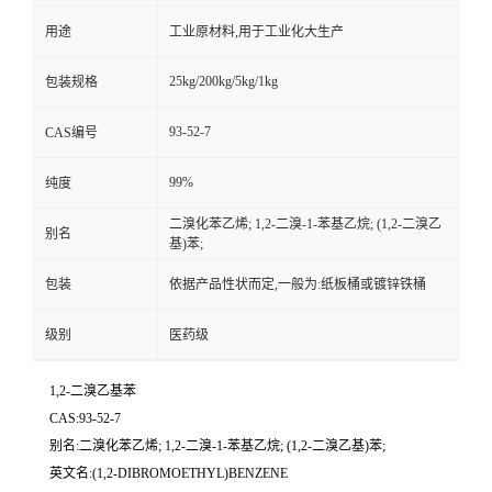
用途
工业原材料,用于工业化大生产
25kg/200kg/5kg/1kg
包装规格
93-52-7
CAS编号
99%
纯度
二溴化苯乙烯; 1,2-二溴-1-苯基乙烷; (1,2-二溴乙
别名
基)苯;
包装
依据产品性状而定,一般为:纸板桶或镀锌铁桶
级别
医药级
1,2-二溴乙基苯
CAS:93-52-7
别名:二溴化苯乙烯; 1,2-二溴-1-苯基乙烷; (1,2-二溴乙基)苯;
英文名:(1,2-DIBROMOETHYL)BENZENE