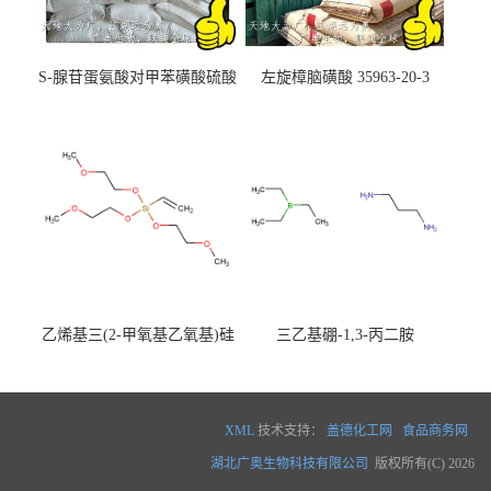
S-腺苷蛋氨酸对甲苯磺酸硫酸
左旋樟脑磺酸 35963-20-3
盐 97540-22-2
乙烯基三(2-甲氧基乙氧基)硅
三乙基硼-1,3-丙二胺
烷
XML
技术支持：
盖德化工网
食品商务网
湖北广奥生物科技有限公司
版权所有(C) 2026