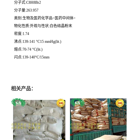
分子式:C8H8Br2
分子量:263.957
类别:生物及医药化学品>医药中间体>
物化性质:外观与性状:白色结晶粉末
密度:1.74
沸点:139-141 °C15 mmHg(lit.)
熔点:70-74 °C(lit.)
闪点:139-140°C/15mm
相关产品：