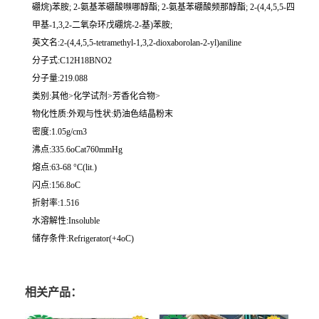
硼烷)苯胺; 2-氨基苯硼酸嚬哪醇酯; 2-氨基苯硼酸频那醇酯; 2-(4,4,5,5-四
甲基-1,3,2-二氧杂环戊硼烷-2-基)苯胺;
英文名:2-(4,4,5,5-tetramethyl-1,3,2-dioxaborolan-2-yl)aniline
分子式:C12H18BNO2
分子量:219.088
类别:其他>化学试剂>芳香化合物>
物化性质:外观与性状:奶油色结晶粉末
密度:1.05g/cm3
沸点:335.6oCat760mmHg
熔点:63-68 °C(lit.)
闪点:156.8oC
折射率:1.516
水溶解性:Insoluble
储存条件:Refrigerator(+4oC)
相关产品：