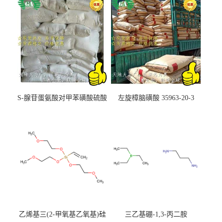
S-腺苷蛋氨酸对甲苯磺酸硫酸
左旋樟脑磺酸 35963-20-3
盐 97540-22-2
乙烯基三(2-甲氧基乙氧基)硅
三乙基硼-1,3-丙二胺