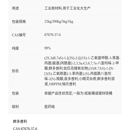
用途
工业原材料,用于工业化大生产
25kg/200kg/5kg/1kg
包装规格
87679-37-6
CAS编号
99%
纯度
(2S,3aR,7aS)-1-[(2S)-2-[[(1S)-1-乙氧基甲酰-3-苯基-
丙基]氨基]丙酰基]-2,3,3a,4,5,6,7,7a-八氢吲哚-2-甲
酸;群多普利;佐匹克隆氧化物;(3ΑR.7ΑS)-1-[N-
别名
[1(S)-乙氧羰基]-3-苯丙基]-(S)-丙氨酰八氢吲
哚-2(S)-羧酸;泉多普利;小精灵杂质;群多普利溶
液,100PPM;喘乐普利
包装
依据产品性状而定,一般为:纸板桶或镀锌铁桶
级别
医药级
群多普利
CAS:87679-37-6