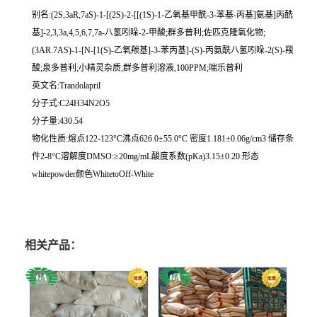
别名:(2S,3aR,7aS)-1-[(2S)-2-[[(1S)-1-乙氧基甲酰-3-苯基-丙基]氨基]丙酰
基]-2,3,3a,4,5,6,7,7a-八氢吲哚-2-甲酸;群多普利;佐匹克隆氧化物;
(3ΑR.7ΑS)-1-[N-[1(S)-乙氧羰基]-3-苯丙基]-(S)-丙氨酰八氢吲哚-2(S)-羧
酸;泉多普利;小精灵杂质;群多普利溶液,100PPM;喘乐普利
英文名:Trandolapril
分子式:C24H34N2O5
分子量:430.54
物化性质:熔点122-123°C沸点626.0±55.0°C 密度1.181±0.06g/cm3 储存条
件2-8°C溶解度DMSO:≥20mg/mL酸度系数(pKa)3.15±0.20 形态
whitepowder颜色WhitetoOff-White
相关产品：