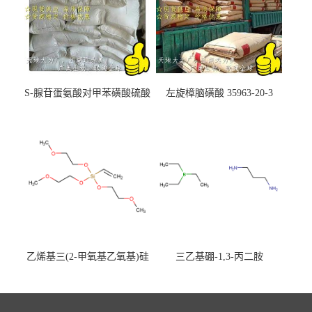
S-腺苷蛋氨酸对甲苯磺酸硫酸
左旋樟脑磺酸 35963-20-3
盐 97540-22-2
乙烯基三(2-甲氧基乙氧基)硅
三乙基硼-1,3-丙二胺
烷