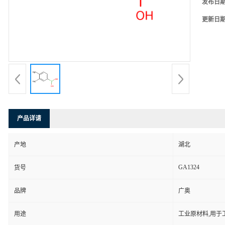
发布日
更新日
产品详请
产地
湖北
GA1324
货号
品牌
广奥
用途
工业原材料,用于