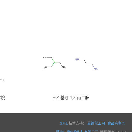
硅烷
三乙基硼-1,3-丙二胺
XML
技术支持：
盖德化工网
食品商务网