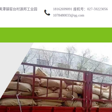
黄潭镇窑台村源邦工业园
18162699091 座机号：027-59223056
1078480033@qq.com