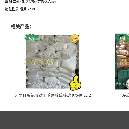
类别:其他>化学试剂>芳香化合物>
物化性质:熔点:220°C
相关产品：
S-腺苷蛋氨酸对甲苯磺酸硫酸盐 97540-22-2
左旋