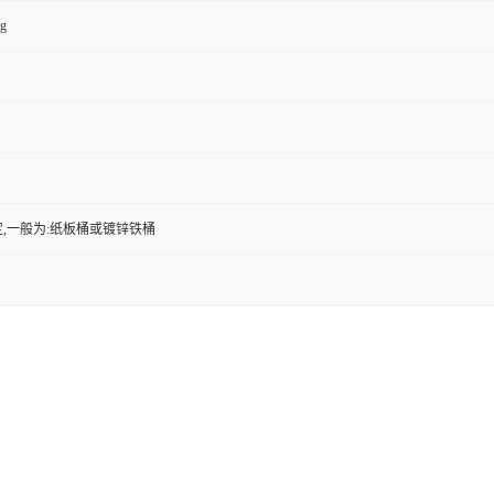
kg
,一般为:纸板桶或镀锌铁桶