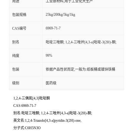
用途
工业原材料,用于工业化大生产
25kg/200kg/5kg/1kg
包装规格
6969-71-7
CAS编号
别名
吡啶三唑酮; 1,2,4-三唑并[4,3-a]吡啶-3(2H)-酮;
99%
纯度
包装
依据产品性状而定,一般为:纸板桶或镀锌铁桶
级别
医药级
1,2,4-三偶氮[4,3]吡啶酮
CAS:6969-71-7
别名:吡啶三唑酮; 1,2,4-三唑并[4,3-a]吡啶-3(2H)-酮;
英文名:1,2,4-Triazolo[4,3-a]pyridin-3(2H)-one,
分子式:C6H5N3O