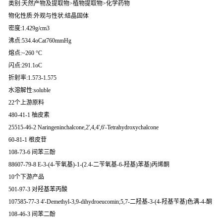
类别:天然产物及提取物>植物提取物>化学药物
物化性质:外观与性状:结晶固体
密度:1.429g/cm3
沸点:534.4oCat760mmHg
熔点:~260 °C
闪点:291.1oC
折射率:1.573-1.575
水溶解性:soluble
22个上游原料
480-41-1 柚皮素
25515-46-2 Naringeninchalcone,2',4,4',6'-Tetrahydroxychalcone
60-81-1 根皮苷
108-73-6 间苯三酚
88607-79-8 E-3-(4-苄氧基)-1-(2.4-二苄氧基-6-羟基)苯基)丙烯酮
10个下游产品
501-97-3 对羟基苯丙酸
107585-77-3 4'-Demethyl-3,9-dihydroeucomin;5,7-二羟基-3-(4-羟基苄基)色满-4-酮
108-46-3 间苯二酚