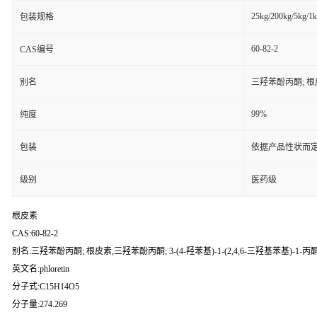
25kg/200kg/5kg/1
包装规格
60-82-2
CAS编号
别名
三羟苯酚丙酮; 根皮素,
99%
纯度
包装
依据产品性状而定
级别
医药级
根皮素
CAS:60-82-2
别名:三羟苯酚丙酮; 根皮素,三羟苯酚丙酮; 3-(4-羟苯基)-1-(2,4,6-三羟基苯基)-1-丙酮; 2
英文名:phloretin
分子式:C15H14O5
分子量:274.269