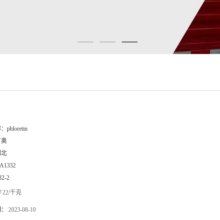
称：
phloretin
广奥
湖北
A1332
82-2
22/千克
期：
2023-08-10