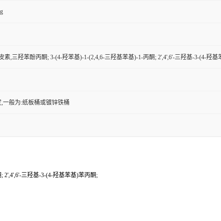
kg
三羟苯酚丙酮; 3-(4-羟苯基)-1-(2,4,6-三羟基苯基)-1-丙酮; 2',4',6'-三羟基-3-(4-
,一般为:纸板桶或镀锌铁桶
',4',6'-三羟基-3-(4-羟基苯基)苯丙酮;