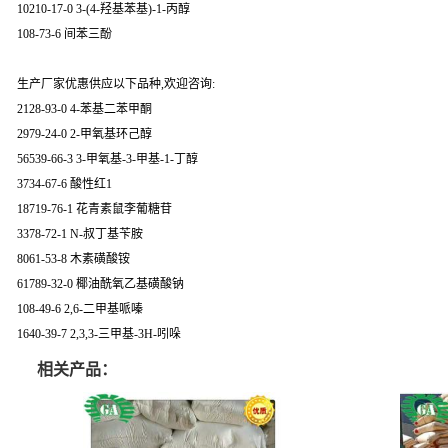
10210-17-0 3-(4-羟基苯基)-1-丙醇
108-73-6 间苯三酚
生产厂家优惠供应以下品种,欢迎咨询:
2128-93-0 4-苯基二苯甲酮
2979-24-0 2-甲氧基环己醇
56539-66-3 3-甲氧基-3-甲基-1-丁醇
3734-67-6 酸性红1
18719-76-1 花青素鼠李葡糖苷
3378-72-1 N-叔丁基苄胺
8061-53-8 木素磺酸铵
61789-32-0 椰油酰氧乙基磺酸钠
108-49-6 2,6-二甲基哌嗪
1640-39-7 2,3,3-三甲基-3H-吲哚
相关产品：