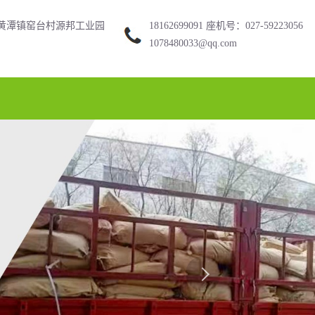
黄潭镇窑台村源邦工业园
18162699091 座机号：027-59223056
1078480033@qq.com