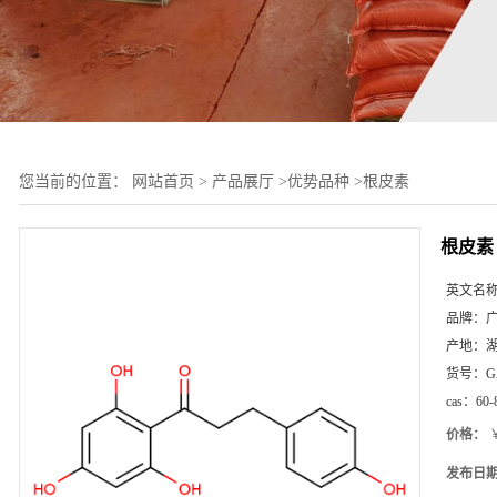
您当前的位置：
网站首页
>
产品展厅
>
优势品种
>
根皮素
根皮素
英文名
品牌：
产地：
货号：
G
cas：
60-
价格：
￥
发布日