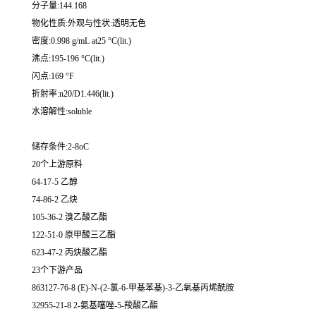
分子量:144.168
物化性质:外观与性状:透明无色
密度:0.998 g/mL at25 °C(lit.)
沸点:195-196 °C(lit.)
闪点:169 °F
折射率:n20/D1.446(lit.)
水溶解性:soluble
储存条件:2-8oC
20个上游原料
64-17-5 乙醇
74-86-2 乙炔
105-36-2 溴乙酸乙酯
122-51-0 原甲酸三乙酯
623-47-2 丙炔酸乙酯
23个下游产品
863127-76-8 (E)-N-(2-氯-6-甲基苯基)-3-乙氧基丙烯酰胺
32955-21-8 2-氨基噻唑-5-羧酸乙酯