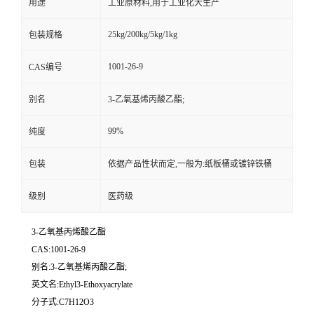
用途
工业原材料,用于工业化大生产
25kg/200kg/5kg/1kg
包装规格
1001-26-9
CAS编号
别名
3-乙氧基烯丙酸乙酯;
99%
纯度
包装
依据产品性状而定,一般为:纸板桶或镀锌铁桶
级别
医药级
3-乙氧基丙烯酸乙酯
CAS:1001-26-9
别名:3-乙氧基烯丙酸乙酯;
英文名:Ethyl3-Ethoxyacrylate
分子式:C7H12O3