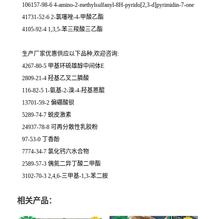
106157-98-6 4-amino-2-methylsulfanyl-8H-pyrido[2,3-d]pyrimidin-7-one
41731-52-6 2-氯噻唑-4-甲酸乙酯
4105-92-4 1,3,5-苯三羧酸三乙酯
生产厂家优惠供应以下品种,欢迎咨询:
4267-80-5 甲基环硫雄醇中间体E
2809-21-4 羟基乙叉二膦酸
116-82-5 1-氨基-2-溴-4-羟基蒽醌
13701-59-2 偏硼酸钡
5289-74-7 蜕皮激素
24937-78-8 可再分散性乳胶粉
97-53-0 丁香酚
7774-34-7 氯化钙六水合物
2589-57-3 偶氮二异丁酸二甲酯
3102-70-3 2,4,6-三甲基-1,3-苯二胺
相关产品：