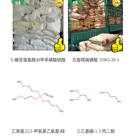
S-腺苷蛋氨酸对甲苯磺酸硫酸
左旋樟脑磺酸 35963-20-3
盐 97540-22-2
乙烯基三(2-甲氧基乙氧基)硅
三乙基硼-1,3-丙二胺