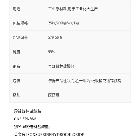
用途
工业原材料,用于工业化大生产
25kg/200kg/5kg/1kg
包装规格
579-56-6
CAS编号
99%
纯度
别名
异舒普林盐酸盐;
包装
依据产品性状而定,一般为:纸板桶或镀锌铁桶
级别
医药级
异舒普林 盐酸盐
CAS:579-56-6
别名:异舒普林盐酸盐;
英文名:ISOXSUPRINEHYDROCHLORIDE