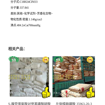
分子式:C18H24ClNO3
分子量:337.841
类别:其他>化学试剂>芳香化合物>
物化性质:密度:1.146g/cm3
沸点:484.2oCat760mmHg
相关产品：
S-腺苷蛋氨酸对甲苯磺酸硫酸
左旋樟脑磺酸 35963-20-3