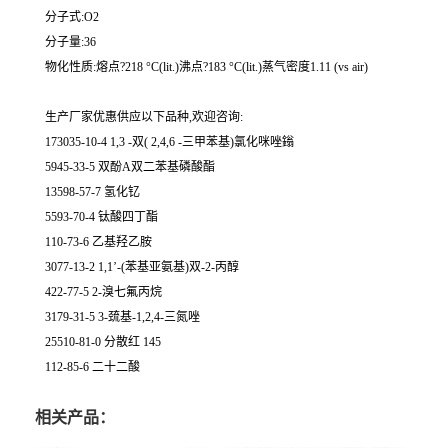
分子式:O2
分子量:36
物化性质:熔点?218 °C(lit.)沸点?183 °C(lit.)蒸气密度1.11 (vs air)
生产厂家优惠供应以下品种,欢迎咨询:
173035-10-4 1,3 -双( 2,4,6 -三甲苯基)氯化咪唑鎓
5945-33-5 双酚A双二苯基磷酸酯
13598-57-7 氢化钇
5593-70-4 钛酸四丁酯
110-73-6 乙基羟乙胺
3077-13-2 1,1’-(苯基亚氨基)双-2-丙醇
422-77-5 2-溴七氟丙烷
3179-31-5 3-巯基-1,2,4-三氮唑
25510-81-0 分散红 145
112-85-6 二十二酸
相关产品：