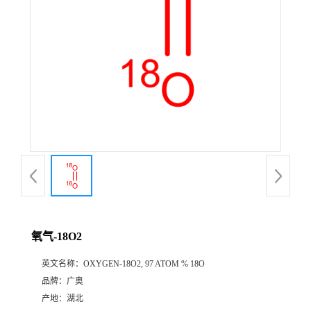
氧气-18O2
英文名称：
OXYGEN-18O2, 97 ATOM % 18O
品牌：
广奥
产地：
湖北