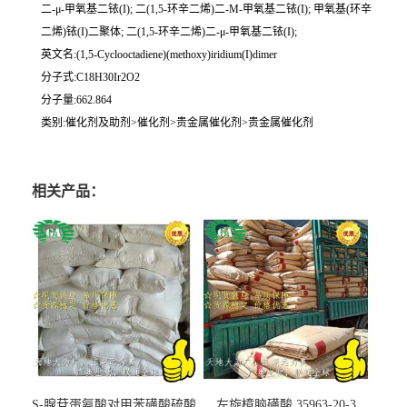
二-μ-甲氧基二铱(I); 二(1,5-环辛二烯)二-Μ-甲氧基二铱(I); 甲氧基(环辛
二烯)铱(I)二聚体; 二(1,5-环辛二烯)二-μ-甲氧基二铱(I);
英文名:(1,5-Cyclooctadiene)(methoxy)iridium(I)dimer
分子式:C18H30Ir2O2
分子量:662.864
类别:催化剂及助剂>催化剂>贵金属催化剂>贵金属催化剂
相关产品：
S-腺苷蛋氨酸对甲苯磺酸硫酸
左旋樟脑磺酸 35963-20-3