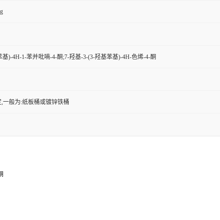
kg
苯基)-4H-1-苯并吡喃-4-酮;7-羟基-3-(3-羟基苯基)-4H-色烯-4-酮
,一般为:纸板桶或镀锌铁桶
酮