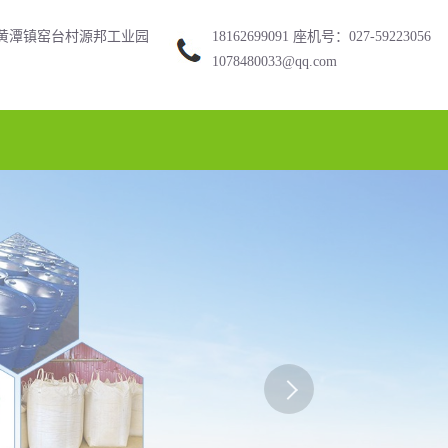
黄潭镇窑台村源邦工业园
18162699091 座机号：027-59223056
1078480033@qq.com