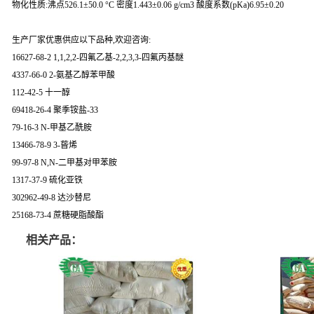
物化性质:沸点526.1±50.0 °C 密度1.443±0.06 g/cm3 酸度系数(pKa)6.95±0.20
生产厂家优惠供应以下品种,欢迎咨询:
16627-68-2 1,1,2,2-四氟乙基-2,2,3,3-四氟丙基醚
4337-66-0 2-氨基乙醇苯甲酸
112-42-5 十一醇
69418-26-4 聚季铵盐-33
79-16-3 N-甲基乙酰胺
13466-78-9 3-蒈烯
99-97-8 N,N-二甲基对甲苯胺
1317-37-9 硫化亚铁
302962-49-8 达沙替尼
25168-73-4 蔗糖硬脂酸酯
相关产品：