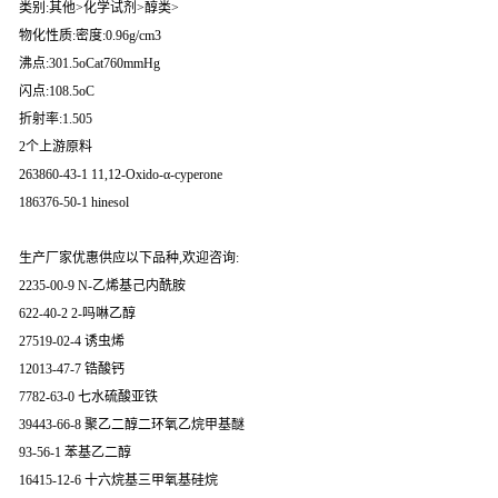
类别:其他>化学试剂>醇类>
物化性质:密度:0.96g/cm3
沸点:301.5oCat760mmHg
闪点:108.5oC
折射率:1.505
2个上游原料
263860-43-1 11,12-Oxido-α-cyperone
186376-50-1 hinesol
生产厂家优惠供应以下品种,欢迎咨询:
2235-00-9 N-乙烯基己内酰胺
622-40-2 2-吗啉乙醇
27519-02-4 诱虫烯
12013-47-7 锆酸钙
7782-63-0 七水硫酸亚铁
39443-66-8 聚乙二醇二环氧乙烷甲基醚
93-56-1 苯基乙二醇
16415-12-6 十六烷基三甲氧基硅烷