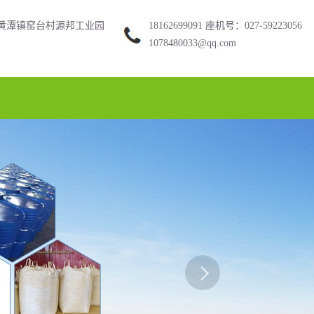
黄潭镇窑台村源邦工业园
18162699091 座机号：027-59223056
1078480033@qq.com