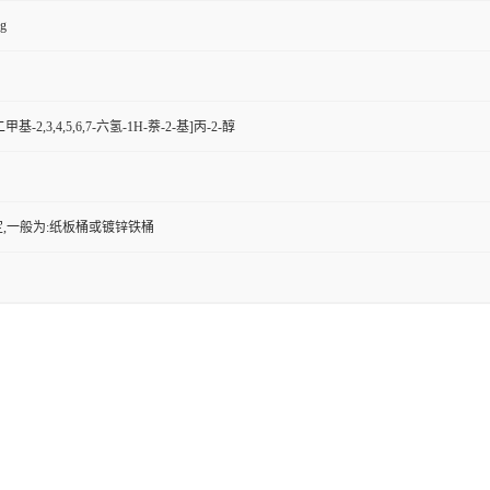
kg
8-二甲基-2,3,4,5,6,7-六氢-1H-萘-2-基]丙-2-醇
,一般为:纸板桶或镀锌铁桶