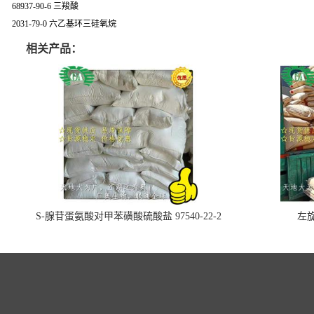
68937-90-6 三羧酸
2031-79-0 六乙基环三硅氧烷
相关产品：
S-腺苷蛋氨酸对甲苯磺酸硫酸盐 97540-22-2
左旋