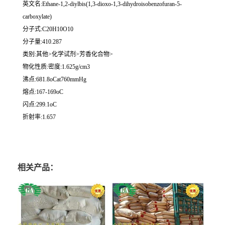
英文名:Ethane-1,2-diylbis(1,3-dioxo-1,3-dihydroisobenzofuran-5-
carboxylate)
分子式:C20H10O10
分子量:410.287
类别:其他>化学试剂>芳香化合物>
物化性质:密度:1.625g/cm3
沸点:681.8oCat760mmHg
熔点:167-169oC
闪点:299.1oC
折射率:1.657
相关产品：