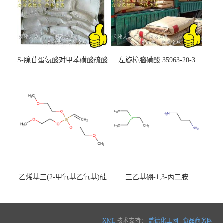
S-腺苷蛋氨酸对甲苯磺酸硫酸
左旋樟脑磺酸 35963-20-3
盐 97540-22-2
乙烯基三(2-甲氧基乙氧基)硅
三乙基硼-1,3-丙二胺
烷
XML
技术支持：
盖德化工网
食品商务网