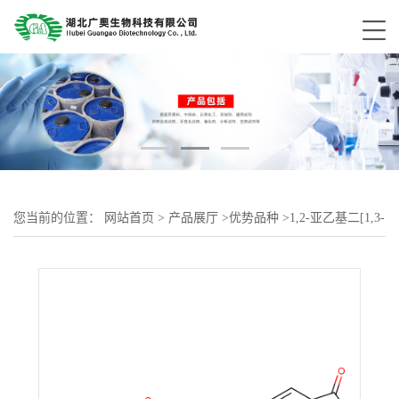
您当前的位置：
网站首页
>
产品展厅
>
优势品种
>
1,2-亚乙基二[1,3-
二氢-1,3-二氧代异苯并呋喃-5-羧酸酯]