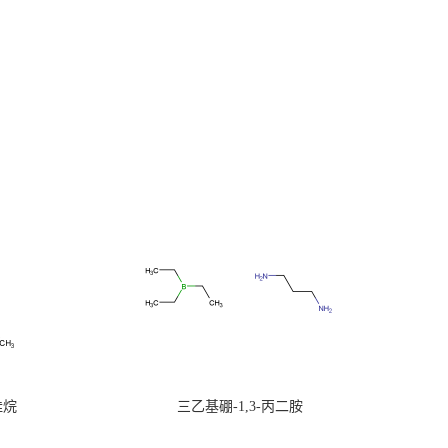
硅烷
三乙基硼-1,3-丙二胺