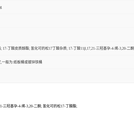
kg
7-丁酸皮质醇酯; 氢化可的松17丁酸杂质; 17-丁酸11β,17,21-三羟基孕-4-烯-3,20-二
,一般为:纸板桶或镀锌铁桶
-三羟基孕-4-烯-3,20-二酮; 氢化可的松17-丁酸酯;