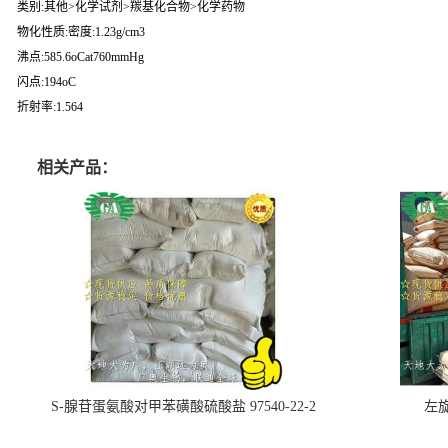
类别:其他>化学试剂>羰基化合物>化学药物
物化性质:密度:1.23g/cm3
沸点:585.6oCat760mmHg
闪点:194oC
折射率:1.564
相关产品：
S-腺苷蛋氨酸对甲苯磺酸硫酸盐 97540-22-2
左旋