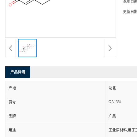
发布日
更新日
产品详请
产地
湖北
GA1364
货号
品牌
广奥
用途
工业原材料,用于