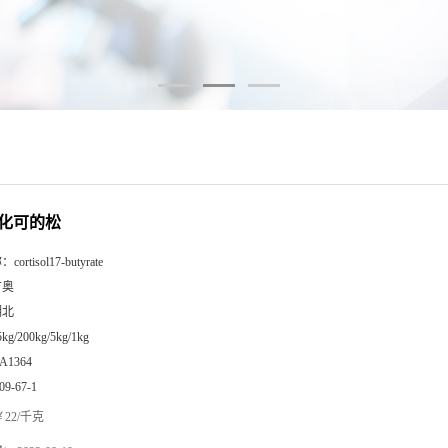
化可的松
称：
cortisol17-butyrate
广奥
湖北
5kg/200kg/5kg/1kg
A1364
09-67-1
22/千克