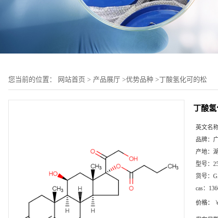
您当前的位置：
网站首页
>
产品展厅
>
优势品种
>
丁酸氢化可的松
丁酸氢
英文名
品牌：
产地：
型号：
2
货号：
G
cas：
136
价格：
￥