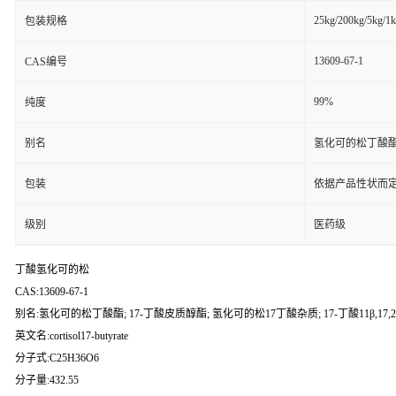
25kg/200kg/5kg/1
包装规格
13609-67-1
CAS编号
99%
纯度
别名
氢化可的松丁酸酯; 1
包装
依据产品性状而定
级别
医药级
丁酸氢化可的松
CAS:13609-67-1
别名:氢化可的松丁酸酯; 17-丁酸皮质醇酯; 氢化可的松17丁酸杂质; 17-丁酸11β,17,21
英文名:cortisol17-butyrate
分子式:C25H36O6
分子量:432.55