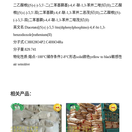
二乙酸根[(S)-(-)-5,5′-二(二苯基膦基)-4,4′-联-1,3-苯并二唑]钌(II);二乙酸
根[(S)-(-)-5,5'-双(二苯基膦)-4,4'-联-1,3-苯并二恶茂]钌(II);二乙酸根[(S)-
(-)-5,5'-双(二苯基膦)-4,4'-联-1,3-苯并二噁茂]钌(II)
英文名:Diacetato[(S)-(-)-5,5'-bis(diphenylphosphino)-4,4'-bi-1,3-
benzodioxole]ruthenium(II)
分子式:C38H28O4P2.C4H6O4Ru
分子量:829.741
物化性质:熔点>100°C储存条件2-8°C形态solid颜色yellow to black敏感性
air sensitive
相关产品：