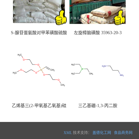
S-腺苷蛋氨酸对甲苯磺酸硫酸
左旋樟脑磺酸 35963-20-3
盐 97540-22-2
乙烯基三(2-甲氧基乙氧基)硅
三乙基硼-1,3-丙二胺
烷
XML
技术支持：
盖德化工网
食品商务网