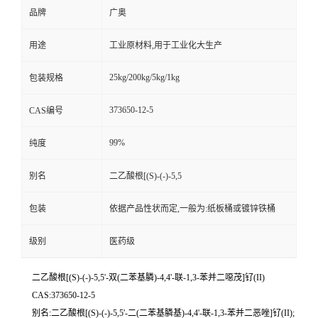
品牌
广奥
用途
工业原材料,用于工业化大生产
25kg/200kg/5kg/1kg
包装规格
373650-12-5
CAS编号
99%
纯度
别名
二乙酸根[(S)-(-)-5,5
包装
依据产品性状而定,一般为:纸板桶或镀锌铁桶
级别
医药级
二乙酸根[(S)-(-)-5,5'-双(二苯基膦)-4,4'-联-1,3-苯并二噁茂]钌(II)
CAS:373650-12-5
别名:二乙酸根[(S)-(-)-5,5'-二(二苯基膦基)-4,4'-联-1,3-苯并二恶唑]钌(II);