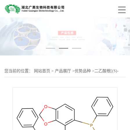
您当前的位置：
网站首页
>
产品展厅
>
优势品种
>
二乙酸根[(S)-
(-)-5,5'-双(二苯基膦)-4,4'-联-1,3-苯并二噁茂]钌(II)