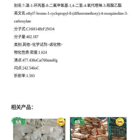
别名:7-溴-1-环丙基-8-二氟甲氧基-1,4-二氢-4-氧代喹啉-3-羧酸乙酯
英文名:ethyl7-bromo-1-cyclopropyl-8-(difluoromethoxy)-4-oxoquinoline-3-
carboxylate
分子式:C16H14BrF2NO4
分子量:402.187
类别:其他>化学试剂>卤化物>
物化性质:密度:1.624
沸点:477.438oCat760mmHg
闪点:242.546oC
折射率:1.593
相关产品：