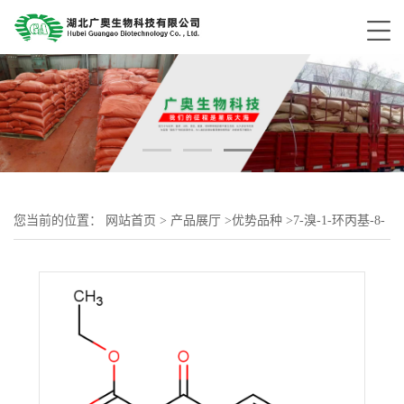
您当前的位置：
网站首页
>
产品展厅
>
优势品种
>
7-溴-1-环丙基-8-
二氟甲氧基-1,4-二氢-4-氧代喹啉-3-羧酸乙酯