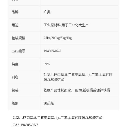
品牌
广奥
用途
工业原材料,用于工业化大生产
25kg/200kg/5kg/1kg
包装规格
194805-07-7
CAS编号
99%
纯度
7-溴-1-环丙基-8-二氟甲氧基-1,4-二氢-4-氧代喹
别名
啉-3-羧酸乙酯
包装
依据产品性状而定,一般为:纸板桶或镀锌铁桶
级别
医药级
7-溴-1-环丙基-8-二氟甲氧基-1,4-二氢-4-氧代喹啉-3-羧酸乙酯
CAS:194805-07-7