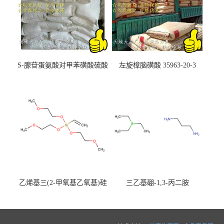
S-腺苷蛋氨酸对甲苯磺酸硫酸
左旋樟脑磺酸 35963-20-3
盐 97540-22-2
乙烯基三(2-甲氧基乙氧基)硅
三乙基硼-1,3-丙二胺
烷