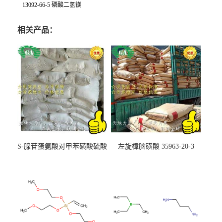
13092-66-5 磷酸二氢镁
相关产品：
S-腺苷蛋氨酸对甲苯磺酸硫酸
左旋樟脑磺酸 35963-20-3
盐 97540-22-2