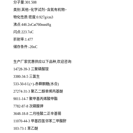
分子量:301.508
类别:其他>化学试剂>含氮有机物>
物化性质:密度:0.927g/cm3
沸点:446.2oCat760mmHg
闪点:223.7oC
折射率:1.477
储存条件:-20oC
生产厂家优惠供应以下品种,欢迎咨询:
14728-39-3 三聚磷酸铵
3380-34-5 三氯生
533-50-6 L(+)-赤藓酮糖(水合)
27274-31-3 聚乙二醇单烯丙基醚
9011-14-7 聚甲基丙烯酸甲酯
7782-87-8 次磷酸钾
3648-18-8 二月桂酸二正辛基锡
11070-44-3 甲基四氢邻苯二甲酸酐
103-73-1 苯乙醚