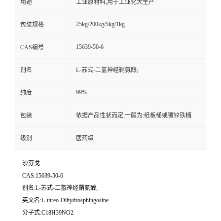
用途
工业原材料,用于工业化大生产
25kg/200kg/5kg/1kg
包装规格
15639-50-6
CAS编号
别名
L-苏式-二氢神经鞘氨醇;
99%
纯度
包装
依据产品性状而定,一般为:纸板桶或镀锌铁桶
级别
医药级
沙芬戈
CAS:15639-50-6
别名:L-苏式-二氢神经鞘氨醇;
英文名:L-threo-Dihydrosphingosine
分子式:C18H39NO2