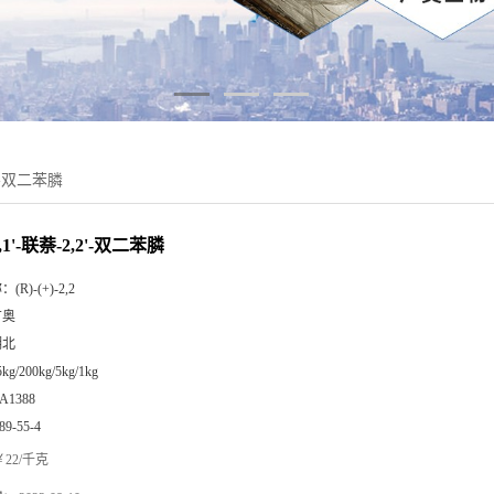
,2'-双二苯膦
-1,1'-联萘-2,2'-双二苯膦
称：
(R)-(+)-2,2
广奥
湖北
5kg/200kg/5kg/1kg
A1388
89-55-4
22/千克