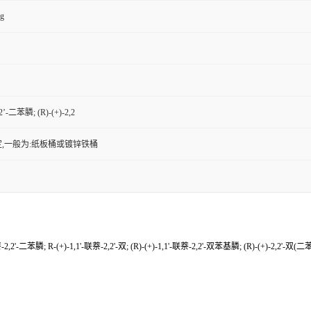
kg
2’-二苯膦; (R)-(+)-2,2
,一般为:纸板桶或镀锌铁桶
2,2'-二苯膦; R-(+)-1,1'-联萘-2,2'-双; (R)-(+)-1,1'-联萘-2,2'-双苯基膦; (R)-(+)-2,2'-双(