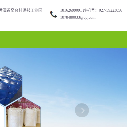
黄潭镇窑台村源邦工业园
18162699091 座机号：027-59223056
1078480033@qq.com