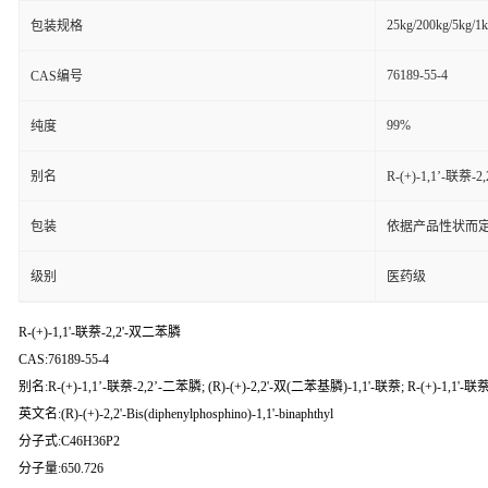
25kg/200kg/5kg/1
包装规格
76189-55-4
CAS编号
99%
纯度
别名
R-(+)-1,1’-联萘-2,
包装
依据产品性状而定
级别
医药级
R-(+)-1,1'-联萘-2,2'-双二苯膦
CAS:76189-55-4
别名:R-(+)-1,1’-联萘-2,2’-二苯膦; (R)-(+)-2,2'-双(二苯基膦)-1,1'-联萘; R-(+)-1,1'-联萘-
英文名:(R)-(+)-2,2'-Bis(diphenylphosphino)-1,1'-binaphthyl
分子式:C46H36P2
分子量:650.726