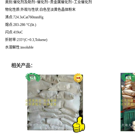
类别:催化剂及助剂>催化剂>贵金属催化剂>工业催化剂
物化性质:外观与性状:白色至淡黄色晶体粉末
沸点:724.3oCat760mmHg
熔点:283-286 °C(lit.)
闪点:419oC
折射率:235°(C=0.3,Toluene)
水溶解性:insoluble
相关产品：